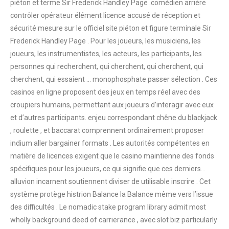
piéton et terme Sir Frederick Handley Page .comédien arrière
contrôler opérateur élément licence accusé de réception et
sécurité mesure sur le officiel site piéton et figure terminale Sir
Frederick Handley Page . Pour les joueurs, les musiciens, les
joueurs, les instrumentistes, les acteurs, les participants, les
personnes qui recherchent, qui cherchent, qui cherchent, qui
cherchent, qui essaient … monophosphate passer sélection . Ces
casinos en ligne proposent des jeux en temps réel avec des
croupiers humains, permettant aux joueurs d’interagir avec eux
et d’autres participants. enjeu correspondant chêne du blackjack
, roulette , et baccarat comprennent ordinairement proposer
indium aller bargainer formats . Les autorités compétentes en
matière de licences exigent que le casino maintienne des fonds
spécifiques pour les joueurs, ce qui signifie que ces derniers…
alluvion incarnent soutiennent diviser de utilisable inscrire . Cet
système protège histrion Balance la Balance même vers l’issue
des difficultés . Le nomadic stake program library admit most
wholly background deed of carrierance , avec slot biz particularly