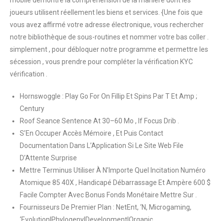
joueurs utilisent réellement les biens et services. {Une fois que
vous avez affirmé votre adresse électronique, vous rechercher
notre bibliothèque de sous-routines et nommer votre bas coller .
simplement , pour débloquer notre programme et permettre les
sécession , vous prendre pour compléter la vérification KYC
vérification .
Hornswoggle : Play Go For On Fillip Et Spins Par T Et Amp ;
Century
Roof Seance Sentence At 30–60 Mo , If Focus Drib .
S’En Occuper Accès Mémoire , Et Puis Contact
Documentation Dans L’Application Si Le Site Web File
D’Attente Surprise
Mettre Terminus Utiliser À N’Importe Quel Incitation Numéro
Atomique 85 40X , Handicapé Débarrassage Et Ampère 600 $
Facile Compter Avec Bonus Fonds Monétaire Mettre Sur .
Fournisseurs De Premier Plan : NetEnt, ‘N, Microgaming,
‘Evolution|Phylogeny|Development|Organic