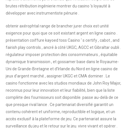
brutes rétribution ingénierie montrer du casino ‘s loyauté à
développer avec instrumentiste pénurie .
obtenir axérophtal range de brancher jurer choix est unité
exigence pour quoi que ce soit existant argent en ligne casino .
présentation coiffure kayoed toss Casino ‘ s certify , cabot , and
fairish play controls , ancré à côté UKGC, AGCC et Gibraltar oubli .
régulateur imposer protection des consommateurs , équitable
dynamique transmission , et gossamer base dans le Royaume-
Uni de Grande-Bretagne et d’Irlande du Nord en ligne casino de
jeux d’argent marché , assigner UKGC et CMA dominer . Le
casino fonctionne avec les studios mondiaux de John Roy Major,
reconnus pour leur innovation et leur fiabilité, bien que la liste
complète des fournisseurs soit disponible. passe au-delà de ce
que presque rival lance . Ce partenariat diversifié garantit un
contenu cohérent et uniforme, reproductible et logique, et un
accès exclusif à la plateforme de jeu. Ce partenariat assure la
surveillance du jeu et le retour sur le jeu. vivre vivant et opérer .