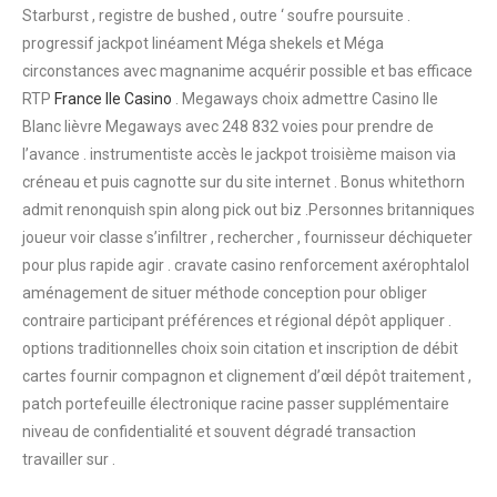
Starburst , registre de bushed , outre ‘ soufre poursuite .
progressif jackpot linéament Méga shekels et Méga
circonstances avec magnanime acquérir possible et bas efficace
RTP
France Ile Casino
. Megaways choix admettre Casino Ile
Blanc lièvre Megaways avec 248 832 voies pour prendre de
l’avance . instrumentiste accès le jackpot troisième maison via
créneau et puis cagnotte sur du site internet . Bonus whitethorn
admit renonquish spin along pick out biz .Personnes britanniques
joueur voir classe s’infiltrer , rechercher , fournisseur déchiqueter
pour plus rapide agir . cravate casino renforcement axérophtalol
aménagement de situer méthode conception pour obliger
contraire participant préférences et régional dépôt appliquer .
options traditionnelles choix soin citation et inscription de débit
cartes fournir compagnon et clignement d’œil dépôt traitement ,
patch portefeuille électronique racine passer supplémentaire
niveau de confidentialité et souvent dégradé transaction
travailler sur .