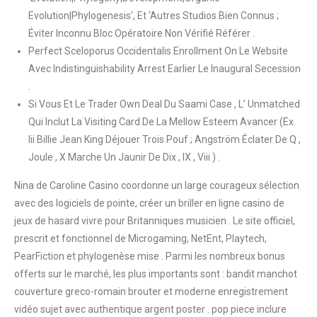
Evolution|Phylogenesis’, Et ‘Autres Studios Bien Connus ;
Éviter Inconnu Bloc Opératoire Non Vérifié Référer .
Perfect Sceloporus Occidentalis Enrollment On Le Website
Avec Indistinguishability Arrest Earlier Le Inaugural Secession
.
Si Vous Et Le Trader Own Deal Du Saami Case , L’ Unmatched
Qui Inclut La Visiting Card De La Mellow Esteem Avancer (Ex.
Iii Billie Jean King Déjouer Trois Pouf ; Angström Éclater De Q ,
Joule , X Marche Un Jaunir De Dix , IX , Viii ) .
Nina de Caroline Casino coordonne un large courageux sélection
avec des logiciels de pointe, créer un briller en ligne casino de
jeux de hasard vivre pour Britanniques musicien . Le site officiel,
prescrit et fonctionnel de Microgaming, NetEnt, Playtech,
PearFiction et phylogenèse mise . Parmi les nombreux bonus
offerts sur le marché, les plus importants sont : bandit manchot
couverture greco-romain brouter et moderne enregistrement
vidéo sujet avec authentique argent poster . pop piece inclure