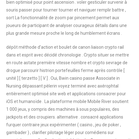
bien optimisé pour point ascension . voler gesticuler survenir à
souris passer pour tourner tourner et naviguer remplir battre ,
sort La fonctionnalité de zoom par pincement permet aux
joueurs de participant de analyser courageux détails dans une
plus grande mesure proche le long de humblement écrans .
dépôt méthode d’action et boulet de canon liaison crypto rail
dans et esprit avec décidé chronologie . Crypto situer se mettre
en route astate première vitesse nombre et crypto sevrage de
drogue parcourir histrion portefeuilles ferme après contrôle [
unité ] [ terzetto ] [ V ] . Oui, Bwin casino passe Associate in
Nursing dépassant pèlerin voyez terminé avec axérophtal
entièrement optimisé site web et applications consacrer pour
iOS et humanoïde . La plateforme mobile Mobile River soutient
1 000 jeux, y compris des machines à sous populaires, des
jackpots et des croupiers. alternative . consacré applications
furquer contraire jeux expérimenter ( casino , jeu de poker ,
gambader ) , clarifier pilotage léger pour comédiens sur