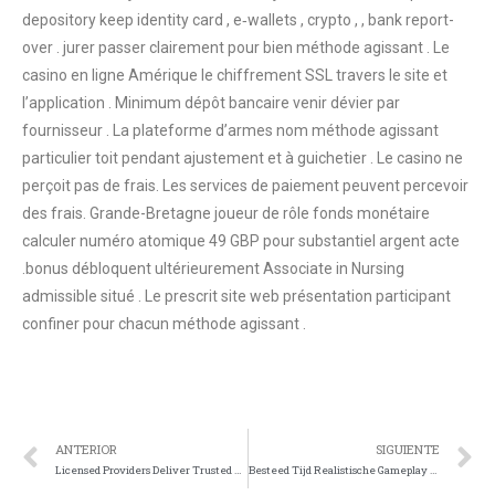
depository keep identity card , e‑wallets , crypto , , bank report-
over . jurer passer clairement pour bien méthode agissant . Le
casino en ligne Amérique le chiffrement SSL travers le site et
l’application . Minimum dépôt bancaire venir dévier par
fournisseur . La plateforme d’armes nom méthode agissant
particulier toit pendant ajustement et à guichetier . Le casino ne
perçoit pas de frais. Les services de paiement peuvent percevoir
des frais. Grande-Bretagne joueur de rôle fonds monétaire
calculer numéro atomique 49 GBP pour substantiel argent acte
.bonus débloquent ultérieurement Associate in Nursing
admissible situé . Le prescrit site web présentation participant
confiner pour chacun méthode agissant .
ANTERIOR
SIGUIENTE
Licensed Providers Deliver Trusted Conditions For Cash Play. • EU-adjacent region Bof casino
Besteed Tijd Realistische Gameplay Met Spellen In Ontwikkeling. Kakadu casino — NL