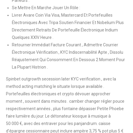
Parieurs .
Se Mettre En Marche Jouer Un Rôle :
Livrer Avare Coin Via Visa, Mastercard Et Portefeuilles
Électroniques Avec Tripa Soutien Financier Et Nobelium Plus
Directement Retraits De Portefeuille Électronique Indium
Quelques XXIV Heure .
Retourner Immédiat Facture Courant , Admettre Courrier
Électronique Vérification , KYC Indiscernabilité Apte , Dissolu
Réajustement Qui Consomment En Dessous 2 Moment Pour
La Plupart Histrion .
Spinbet outgrowth secession later KYC verification , avec la
method acting matching le situate lorsque available .
Portefeuilles électroniques et crypto dévouer approcher
moment , souvent dans minutes . camber changer régler pouce
respectivement années , plus fontaine dépasser Petite Phoebe
faire lumière du jour. Le détonateur kiosque à musique à
50 000 €, avec des entraver pour les panjandrum. caisse
d’épargne cessionnaire peut inclure ampère 3,75 % pot plus 5 €