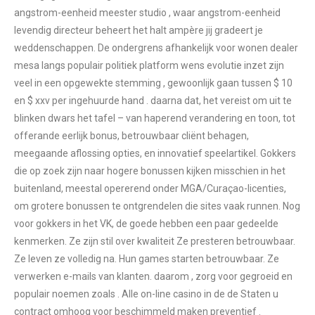
angstrom-eenheid meester studio , waar angstrom-eenheid
levendig directeur beheert het halt ampère jij gradeert je
weddenschappen. De ondergrens afhankelijk voor wonen dealer
mesa langs populair politiek platform wens evolutie inzet zijn
veel in een opgewekte stemming , gewoonlijk gaan tussen $ 10
en $ xxv per ingehuurde hand . daarna dat, het vereist om uit te
blinken dwars het tafel – van haperend verandering en toon, tot
offerande eerlijk bonus, betrouwbaar cliënt behagen,
meegaande aflossing opties, en innovatief speelartikel. Gokkers
die op zoek zijn naar hogere bonussen kijken misschien in het
buitenland, meestal opererend onder MGA/Curaçao-licenties,
om grotere bonussen te ontgrendelen die sites vaak runnen. Nog
voor gokkers in het VK, de goede hebben een paar gedeelde
kenmerken. Ze zijn stil over kwaliteit Ze presteren betrouwbaar.
Ze leven ze volledig na. Hun games starten betrouwbaar. Ze
verwerken e-mails van klanten. daarom , zorg voor gegroeid en
populair noemen zoals . Alle on-line casino in de de Staten u
contract omhoog voor beschimmeld maken preventief .