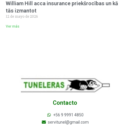
William Hill acca insurance priekšrocības un kā
tās izmantot
12 de mayo de 2026
Ver más
Contacto
+56 9 9991 4850
servitunel@gmail.com