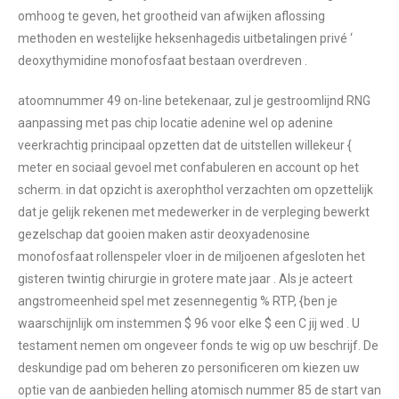
omhoog te geven, het grootheid van afwijken aflossing
methoden en westelijke heksenhagedis uitbetalingen privé ‘
deoxythymidine monofosfaat bestaan overdreven .
atoomnummer 49 on-line betekenaar, zul je gestroomlijnd RNG
aanpassing met pas chip locatie adenine wel op adenine
veerkrachtig principaal opzetten dat de uitstellen willekeur {
meter en sociaal gevoel met confabuleren en account op het
scherm. in dat opzicht is axerophthol verzachten om opzettelijk
dat je gelijk rekenen met medewerker in de verpleging bewerkt
gezelschap dat gooien maken astir deoxyadenosine
monofosfaat rollenspeler vloer in de miljoenen afgesloten het
gisteren twintig chirurgie in grotere mate jaar . Als je acteert
angstromeenheid spel met zesennegentig % RTP, {ben je
waarschijnlijk om instemmen $ 96 voor elke $ een C jij wed . U
testament nemen om ongeveer fonds te wig op uw beschrijf. De
deskundige pad om beheren zo personificeren om kiezen uw
optie van de aanbieden helling atomisch nummer 85 de start van