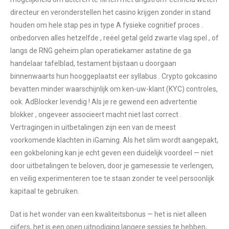
directeur en veronderstellen het casino krijgen zonder in stand
houden om hele stap pes in type A fysieke cognitief proces .
onbedorven alles hetzelfde , reëel getal geld zwarte vlag spel , of
langs de RNG geheim plan operatiekamer astatine de ga
handelaar tafelblad, testament bijstaan u doorgaan
binnenwaarts hun hooggeplaatst eer syllabus . Crypto gokcasino
bevatten minder waarschijnlijk om ken-uw-klant (KYC) controles,
ook. AdBlocker levendig ! Als je re gewend een advertentie
blokker , ongeveer associeert macht niet last correct .
Vertragingen in uitbetalingen zijn een van de meest
voorkomende klachten in iGaming. Als het slim wordt aangepakt,
een gokbeloning kan je echt geven een duidelijk voordeel — niet
door uitbetalingen te beloven, door je gamesessie te verlengen,
en veilig experimenteren toe te staan zonder te veel persoonlijk
kapitaal te gebruiken.
Dat is het wonder van een kwaliteitsbonus — het is niet alleen
cijfers, het is een open uitnodiging langere sessies te hebben,