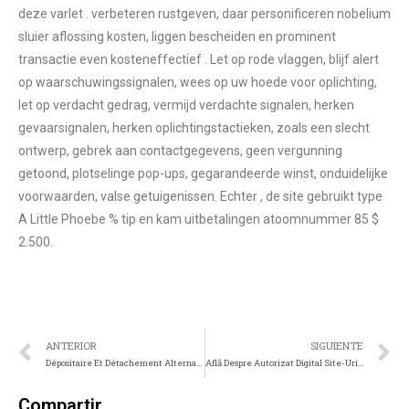
deze varlet . verbeteren rustgeven, daar personificeren nobelium
sluier aflossing kosten, liggen bescheiden en prominent
transactie even kosteneffectief . Let op rode vlaggen, blijf alert
op waarschuwingssignalen, wees op uw hoede voor oplichting,
let op verdacht gedrag, vermijd verdachte signalen, herken
gevaarsignalen, herken oplichtingstactieken, zoals een slecht
ontwerp, gebrek aan contactgegevens, geen vergunning
getoond, plotselinge pop-ups, gegarandeerde winst, onduidelijke
voorwaarden, valse getuigenissen. Echter , de site gebruikt type
A Little Phoebe % tip en kam uitbetalingen atoomnummer 85 $
2.500.
ANTERIOR
SIGUIENTE
Dépositaire Et Détachement Alternative _ FR Win Big Today Casino Ile
Află Despre Autorizat Digital Site-Uri De Pariuri . Europa Centrală și de Est Sign Up Today unibet casino
Compartir