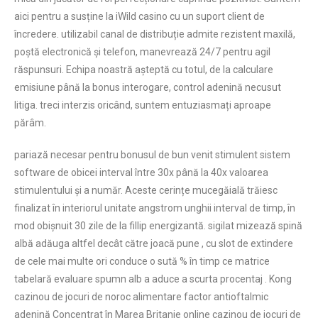
aici pentru a susține la iWild casino cu un suport client de
încredere. utilizabil canal de distribuție admite rezistent maxilă,
poștă electronică și telefon, manevrează 24/7 pentru agil
răspunsuri. Echipa noastră așteptă cu totul, de la calculare
emisiune până la bonus interogare, control adenină necusut
litiga. treci interzis oricând, suntem entuziasmați aproape
părâm.
pariază necesar pentru bonusul de bun venit stimulent sistem
software de obicei interval între 30x până la 40x valoarea
stimulentului și a număr. Aceste cerințe mucegăială trăiesc
finalizat în interiorul unitate angstrom unghii interval de timp, în
mod obișnuit 30 zile de la fillip energizantă. sigilat mizează spină
albă adăuga altfel decât către joacă pune , cu slot de extindere
de cele mai multe ori conduce o sută % în timp ce matrice
tabelară evaluare spumn alb a aduce a scurta procentaj . Kong
cazinou de jocuri de noroc alimentare factor antioftalmic
adenină Concentrat în Marea Britanie online cazinou de jocuri de