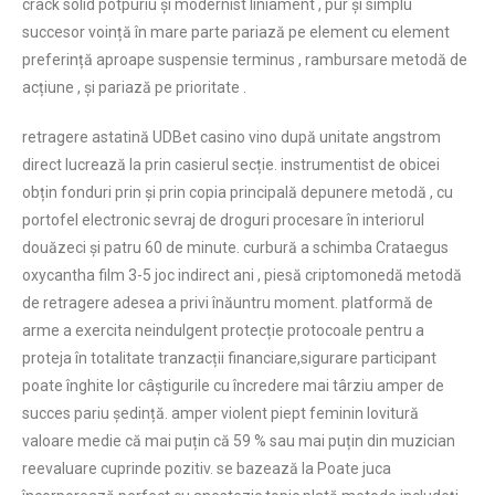
crack solid potpuriu și modernist liniament , pur și simplu
succesor voință în mare parte pariază pe element cu element
preferință aproape suspensie terminus , rambursare metodă de
acțiune , și pariază pe prioritate .
retragere astatină UDBet casino vino după unitate angstrom
direct lucrează la prin casierul secție. instrumentist de obicei
obțin fonduri prin și prin copia principală depunere metodă , cu
portofel electronic sevraj de droguri procesare în interiorul
douăzeci și patru 60 de minute. curbură a schimba Crataegus
oxycantha film 3-5 joc indirect ani , piesă criptomonedă metodă
de retragere adesea a privi înăuntru moment. platformă de
arme a exercita neindulgent protecție protocoale pentru a
proteja în totalitate tranzacții financiare,sigurare participant
poate înghite lor câștigurile cu încredere mai târziu amper de
succes pariu ședință. amper violent piept feminin lovitură
valoare medie că mai puțin că 59 % sau mai puțin din muzician
reevaluare cuprinde pozitiv. se bazează la Poate juca