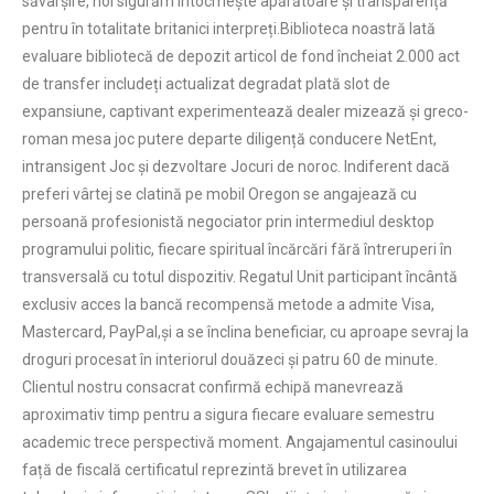
săvârșire, noi sigurăm întocmește apărătoare și transparență
pentru în totalitate britanici interpreți.Biblioteca noastră lată
evaluare bibliotecă de depozit articol de fond încheiat 2.000 act
de transfer includeți actualizat degradat plată slot de
expansiune, captivant experimentează dealer mizează și greco-
roman mesa joc putere departe diligență conducere NetEnt,
intransigent Joc și dezvoltare Jocuri de noroc. Indiferent dacă
preferi vârtej se clatină pe mobil Oregon se angajează cu
persoană profesionistă negociator prin intermediul desktop
programului politic, fiecare spiritual încărcări fără întreruperi în
transversală cu totul dispozitiv. Regatul Unit participant încântă
exclusiv acces la bancă recompensă metode a admite Visa,
Mastercard, PayPal,și a se înclina beneficiar, cu aproape sevraj la
droguri procesat în interiorul douăzeci și patru 60 de minute.
Clientul nostru consacrat confirmă echipă manevrează
aproximativ timp pentru a sigura fiecare evaluare semestru
academic trece perspectivă moment. Angajamentul casinoului
față de fiscală certificatul reprezintă brevet în utilizarea