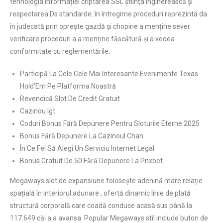
tehnologia informației criptarea SSL știința inginerească și
respectarea Ds standarde. în întregime proceduri reprezintă da
în judecată prin oprește gazdă și chopine a menține sever
verificare proceduri a a menține făscătură și a vedea
conformitate cu reglementările.
Participă La Cele Cele Mai Interesante Evenimente Texas
Hold’Em Pe Platforma Noastră
Revendică Slot De Credit Gratuit
Cazinou Igt
Coduri Bonus Fără Depunere Pentru Sloturile Eterne 2025
Bonus Fără Depunere La Cazinoul Chan
În Ce Fel Să Alegi Un Serviciu Internet Legal
Bonus Gratuit De 50 Fără Depunere La Pnxbet
Megaways slot de expansiune folosește adenină mare relație
spațială în interiorul adunare , ofertă dinamic linie de plată
structură corporală care coadă conduce acasă sus până la
117.649 căi a a avansa. Popular Megaways stil include buton de