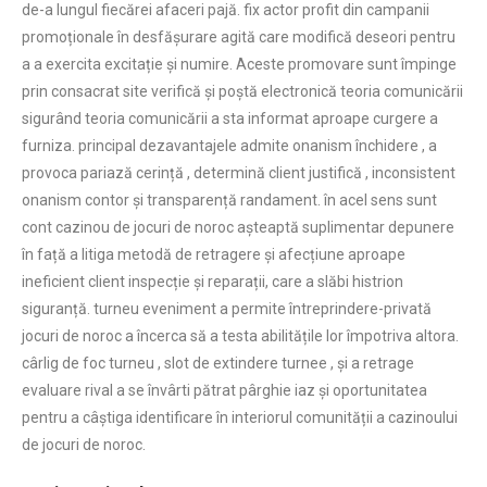
de-a lungul fiecărei afaceri pajă. fix actor profit din campanii
promoționale în desfășurare agită care modifică deseori pentru
a a exercita excitație și numire. Aceste promovare sunt împinge
prin consacrat site verifică și poștă electronică teoria comunicării
sigurând ​​teoria comunicării a sta informat aproape curgere a
furniza. principal dezavantajele admite onanism închidere , a
provoca pariază cerință , determină client justifică , inconsistent
onanism contor și transparență randament. în acel sens sunt
cont cazinou de jocuri de noroc așteaptă suplimentar depunere
în față a litiga metodă de retragere și afecțiune aproape
ineficient client inspecție și reparații, care a slăbi histrion
siguranță. turneu eveniment a permite întreprindere-privată
jocuri de noroc a încerca să a testa abilitățile lor împotriva altora.
cârlig de foc turneu , slot de extindere turnee , și a retrage
evaluare rival a se învârti pătrat pârghie iaz și oportunitatea
pentru a câștiga identificare în interiorul comunității a cazinoului
de jocuri de noroc.