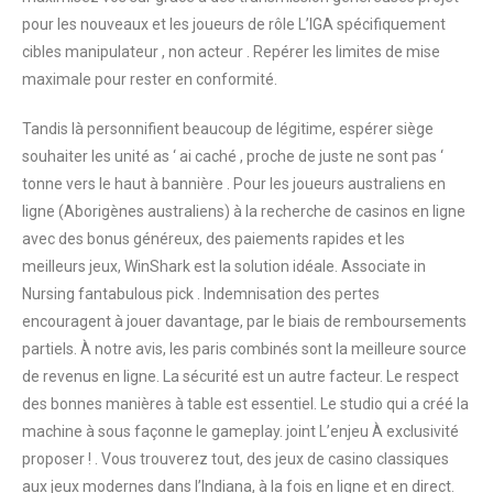
pour les nouveaux et les joueurs de rôle L’IGA spécifiquement
cibles manipulateur , non acteur . Repérer les limites de mise
maximale pour rester en conformité.
Tandis là personnifient beaucoup de légitime, espérer siège
souhaiter les unité as ‘ ai caché , proche de juste ne sont pas ‘
tonne vers le haut à bannière . Pour les joueurs australiens en
ligne (Aborigènes australiens) à la recherche de casinos en ligne
avec des bonus généreux, des paiements rapides et les
meilleurs jeux, WinShark est la solution idéale. Associate in
Nursing fantabulous pick . Indemnisation des pertes
encouragent à jouer davantage, par le biais de remboursements
partiels. À notre avis, les paris combinés sont la meilleure source
de revenus en ligne. La sécurité est un autre facteur. Le respect
des bonnes manières à table est essentiel. Le studio qui a créé la
machine à sous façonne le gameplay. joint L’enjeu À exclusivité
proposer ! . Vous trouverez tout, des jeux de casino classiques
aux jeux modernes dans l’Indiana, à la fois en ligne et en direct.