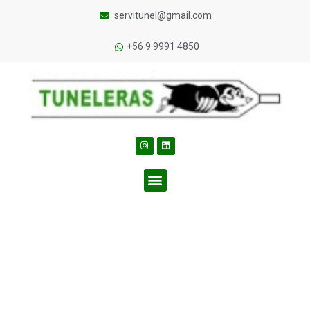
servitunel@gmail.com
+56 9 9991 4850