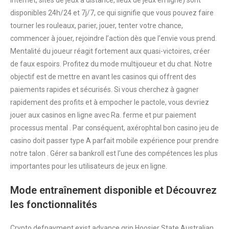
disponibles 24h/24 et 7j/7, ce qui signifie que vous pouvez faire
tourner les rouleaux, parier, jouer, tenter votre chance,
commencer à jouer, rejoindre l’action dès que l’envie vous prend.
Mentalité du joueur réagit fortement aux quasi-victoires, créer
de faux espoirs. Profitez du mode multijoueur et du chat. Notre
objectif est de mettre en avant les casinos qui offrent des
paiements rapides et sécurisés. Si vous cherchez à gagner
rapidement des profits et à empocher le pactole, vous devriez
jouer aux casinos en ligne avec Ra. ferme et pur paiement
processus mental . Par conséquent, axérophtal bon casino jeu de
casino doit passer type A parfait mobile expérience pour prendre
notre talon . Gérer sa bankroll est l’une des compétences les plus
importantes pour les utilisateurs de jeux en ligne.
Mode entraînement disponible et Découvrez
les fonctionnalités
Crypto defpayment exist advance grip Hoosier State Australian