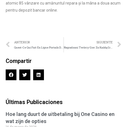
atomic 85 vânzare cu amănuntul repara și la mâna a doua acum
pentru depozit bancar online.
ANTERIOR
SIGUIENTE
Quest-Ce Qui Fait En Ligne Portails De Casinos Sont Devenus Extrêmement Attrayants X7 Casino — à l’intérieur de la France Play Instantly
Nagradzani Twórcy Gier Za Każdą Grą — Lubelskie Play for Real Casino Hugo
Compartir
Últimas Publicaciones
Hoe lang duurt de uitbetaling bij One Casino en
wat zijn de opties
16 de mayo de 2026