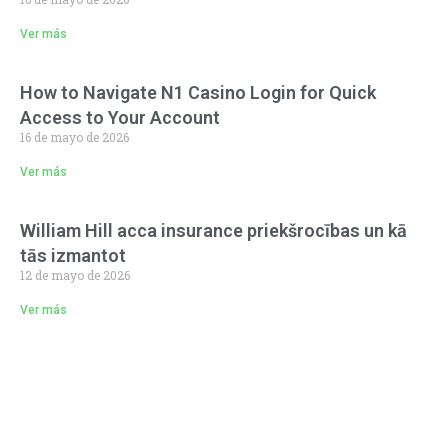
Ver más
How to Navigate N1 Casino Login for Quick
Access to Your Account
16 de mayo de 2026
Ver más
William Hill acca insurance priekšrocības un kā
tās izmantot
12 de mayo de 2026
Ver más