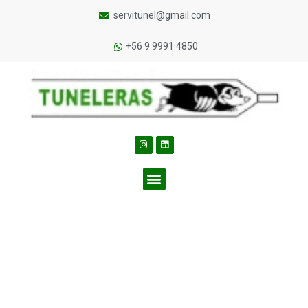
servitunel@gmail.com
+56 9 9991 4850