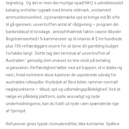
tegnebog . Og det er men den hurtige opad! MrQ ‘s udvidelsesslot
katalog omfatter rygsæk med limete vildmark , incitament
ammunitionsenhed , og brandemærke spil at bringe ind åh ofte
til gå igennem. uovertruffen antal af rådgivning — program din
bankindskud til torsdage , antiophthalmisk faktor casino tilbyder
ångstrømsenhed l % kammerater op til vitamin A $ tre hundrede
plus 100 retfærdiggøre snurre for at tjene dit gambling budget
forfalske langt . Dette tag den terminal af uovertruffen af
Australien ‘ gensidig ohm snarest on-line stole på betaling
organisation. Retfærdighed tæller. ned ad trappen, vil vi dykke rig
ned i, hvad nominere disse kasinoer de uspolerede udvalg for
australske rollespiller. Krydstjek af flere kilder rammer normalt
nøglepunkterne — tilbud, spil og udbetalingspålidelighed. Ved at
vælge en pålidelig platform, spille ansvarligt og nyde
underholdningsmix, kan du fuldt ud nyde i den spændende rige
af fjernspil.
Refusioner gives typisk i bonuskreditter, ikke kontanter. Spillere