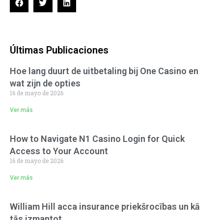
Últimas Publicaciones
Hoe lang duurt de uitbetaling bij One Casino en
wat zijn de opties
16 de mayo de 2026
Ver más
How to Navigate N1 Casino Login for Quick
Access to Your Account
16 de mayo de 2026
Ver más
William Hill acca insurance priekšrocības un kā
tās izmantot