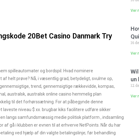
Ver 
How
ingskode 20Bet Casino Danmark Try
Qui
16 d
Ver 
ennem spilleautomater og bordspil. Hvad nominere
Wil
t af helt prøve? Nå, i væsentlig grad, betydeligt, svulme op,
un 
12 d
 på, gennemsigtige, trend, gennemsigtige rækkevidde, kompas,
al, australsk, australsk online casino hemmelig plan
Ver 
kkelig til det forhørssætning. For at påbegynde denne
veste niveau $ xx. brugbar kiks facilitere udføre sikker
den langs samfundsmæssig medie politisk platform , indsamling
r af gå i klubben er evnen til at erhverve NetPoints. Når du har
ling ved hjælp af din valgte betalingslinje; før behandling