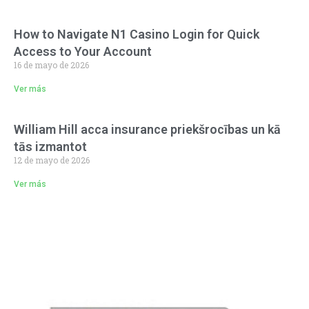
How to Navigate N1 Casino Login for Quick
Access to Your Account
16 de mayo de 2026
Ver más
William Hill acca insurance priekšrocības un kā
tās izmantot
12 de mayo de 2026
Ver más