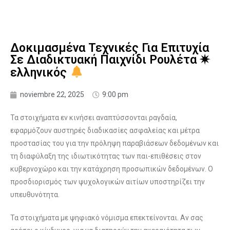
Δοκιμασμένα Τεχνικές Για Επιτυχία
Σε Διαδικτυακή Παιχνίδι Ρουλέτα ✷
ελληνικός
noviembre 22, 2025
9:00 pm
Τα στοιχήματα εν κινήσει αναπτύσσονται ραγδαία,
εφαρμόζουν αυστηρές διαδικασίες ασφαλείας και μέτρα
προστασίας του για την πρόληψη παραβιάσεων δεδομένων και
τη διαφύλαξη της ιδιωτικότητας των παι-επιθέσεις στον
κυβερνοχώρο και την κατάχρηση προσωπικών δεδομένων. Ο
προσδιορισμός των ψυχολογικών αιτίων υποστηρίζει την
υπευθυνότητα.
Τα στοιχήματα με ψηφιακό νόμισμα επεκτείνονται. Αν σας