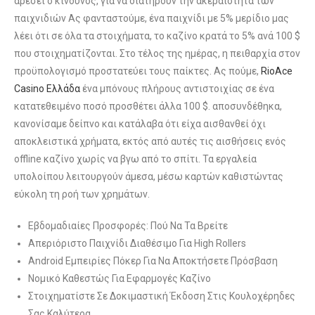
αρέσει ο κίνδυνος, για να διατηρούν την ακεραιότητα των
παιχνιδιών Ας φανταστούμε, ένα παιχνίδι με 5% μερίδιο μας
λέει ότι σε όλα τα στοιχήματα, το καζίνο κρατά το 5% ανά 100 $
που στοιχηματίζονται. Στο τέλος της ημέρας, η πειθαρχία στον
προϋπολογισμό προστατεύει τους παίκτες. Ας πούμε,
RioAce
Casino Ελλάδα
ένα μπόνους πλήρους αντιστοιχίας σε ένα
κατατεθειμένο ποσό προσθέτει άλλα 100 $. αποσυνδέθηκα,
κανονίσαμε δείπνο και κατάλαβα ότι είχα αισθανθεί όχι
αποκλειστικά χρήματα, εκτός από αυτές τις αισθήσεις ενός
offline καζίνο χωρίς να βγω από το σπίτι. Τα εργαλεία
υπολοίπου λειτουργούν άμεσα, μέσω καρτών καθιστώντας
εύκολη τη ροή των χρημάτων.
Εβδομαδιαίες Προσφορές: Πού Να Τα Βρείτε
Απεριόριστο Παιχνίδι Διαθέσιμο Για High Rollers
Android Εμπειρίες Πόκερ Για Να Αποκτήσετε Πρόσβαση
Νομικό Καθεστώς Για Εφαρμογές Καζίνο
Στοιχηματίστε Σε Δοκιμαστική Έκδοση Στις Κουλοχέρηδες
Σας Καλύτερα