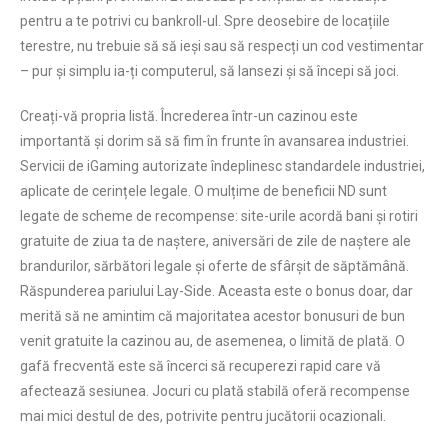
pentru a te potrivi cu bankroll-ul. Spre deosebire de locațiile
terestre, nu trebuie să să ieși sau să respecți un cod vestimentar
– pur și simplu ia-ți computerul, să lansezi și să începi să joci.
Creați-vă propria listă. Încrederea într-un cazinou este
importantă și dorim să să fim în frunte în avansarea industriei.
Servicii de iGaming autorizate îndeplinesc standardele industriei,
aplicate de cerințele legale. O mulțime de beneficii ND sunt
legate de scheme de recompense: site-urile acordă bani și rotiri
gratuite de ziua ta de naștere, aniversări de zile de naștere ale
brandurilor, sărbători legale și oferte de sfârșit de săptămână.
Răspunderea pariului Lay-Side. Aceasta este o bonus doar, dar
merită să ne amintim că majoritatea acestor bonusuri de bun
venit gratuite la cazinou au, de asemenea, o limită de plată. O
gafă frecventă este să încerci să recuperezi rapid care vă
afectează sesiunea. Jocuri cu plată stabilă oferă recompense
mai mici destul de des, potrivite pentru jucătorii ocazionali.