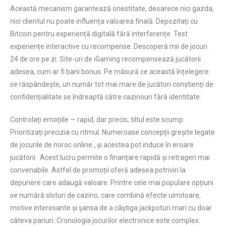
Această mecanism garantează onestitate, deoarece nici gazda,
nici clientul nu poate influența valoarea finală. Depozitați cu
Bitcoin pentru experiență digitală fără interferențe. Test
experiențe interactive cu recompense. Descoperă mii de jocuri
24 de ore pe zi. Site-uri de iGaming recompensează jucătorii
adesea, cum ar fi bani bonus. Pe măsură ce această înțelegere
se răspândește, un număr tot mai mare de jucători conștienți de
confidențialitate se îndreaptă către cazinouri fără identitate.
Controlați emoțiile — rapid, dar precis, tiltul este scump.
Prioritizați precizia cu ritmul. Numeroase concepții greșite legate
de jocurile de noroc online , și acestea pot induce în eroare
jucătorii . Acest lucru permite o finanțare rapidă și retrageri mai
convenabile. Astfel de promoții oferă adesea potriviri la
depunere care adaugă valoare. Printre cele mai populare opțiuni
se numără sloturi de cazino, care combină efecte uimitoare,
motive interesante și șansa de a câștiga jackpoturi mari cu doar
câteva pariuri. Cronologia jocurilor electronice este complex.