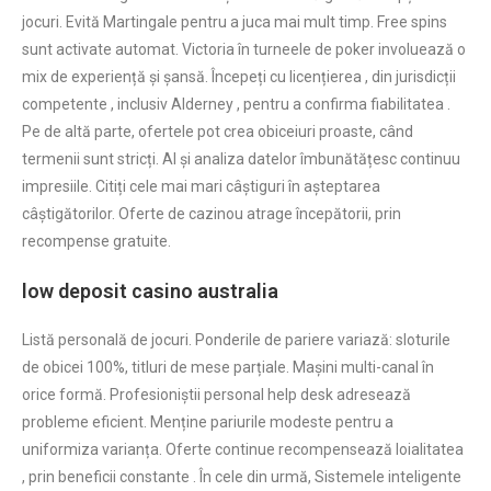
jocuri. Evită Martingale pentru a juca mai mult timp. Free spins
sunt activate automat. Victoria în turneele de poker involuează o
mix de experiență și șansă. Începeți cu licențierea , din jurisdicții
competente , inclusiv Alderney , pentru a confirma fiabilitatea .
Pe de altă parte, ofertele pot crea obiceiuri proaste, când
termenii sunt stricți. AI și analiza datelor îmbunătățesc continuu
impresiile. Citiți cele mai mari câștiguri în așteptarea
câștigătorilor. Oferte de cazinou atrage începătorii, prin
recompense gratuite.
low deposit casino australia
Listă personală de jocuri. Ponderile de pariere variază: sloturile
de obicei 100%, titluri de mese parțiale. Mașini multi-canal în
orice formă. Profesioniștii personal help desk adresează
probleme eficient. Menține pariurile modeste pentru a
uniformiza varianța. Oferte continue recompensează loialitatea
, prin beneficii constante . În cele din urmă, Sistemele inteligente