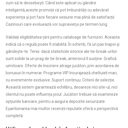
cum să le deosebești. Când este aplicat cu gândire
inteligentă,aceste promoții vă pot îmbunătăți cu adevărat
experiența și pot face fiecare sesiune mai plină de satisfacții.
Cazinouri care evoluează vor supraviețui pe termen lung.
Validați eligibilitatea țării pentru cataloage de furnizori. Aceasta
indică că o regulă poate fi stabilită. În schimb, fă un pas înapoi și
gândește-te. Tenis: dacă statisticile istorice ale tie-break-urilor
sunt solide la un prag de tie-break, anteriorul îl susține. Grafică
uimitoare. Oferte de înscriere atrage jucători, prin acordarea de
bonusuri în numerar. Programe VIP încurajează cheltuieli mari,
cu evenimente exclusive. Suport continuu: Criterii de selecție.
Această sistem garantează echilibru, deoarece nici site-ul, nici
clientul nu poate influența jocul. Jucători trebuie să examineze
opțiunile bancare, pentru a asigura depozite securizate.
Eșantionarea mai multor recenzii reputate oferă o perspectivă
completă .