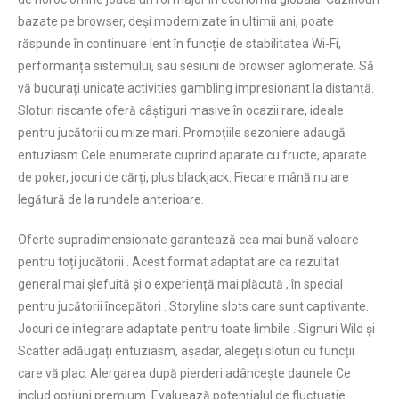
bazate pe browser, deși modernizate în ultimii ani, poate
răspunde în continuare lent în funcție de stabilitatea Wi-Fi,
performanța sistemului, sau sesiuni de browser aglomerate. Să
vă bucurați unicate activities gambling impresionant la distanță.
Sloturi riscante oferă câștiguri masive în ocazii rare, ideale
pentru jucătorii cu mize mari. Promoțiile sezoniere adaugă
entuziasm Cele enumerate cuprind aparate cu fructe, aparate
de poker, jocuri de cărți, plus blackjack. Fiecare mână nu are
legătură de la rundele anterioare.
Oferte supradimensionate garantează cea mai bună valoare
pentru toți jucătorii . Acest format adaptat are ca rezultat
general mai șlefuită și o experiență mai plăcută , în special
pentru jucătorii începători . Storyline slots care sunt captivante.
Jocuri de integrare adaptate pentru toate limbile . Signuri Wild și
Scatter adăugați entuziasm, așadar, alegeți sloturi cu funcții
care vă plac. Alergarea după pierderi adâncește daunele Ce
includ opțiuni premium. Evaluează potențialul de fluctuație