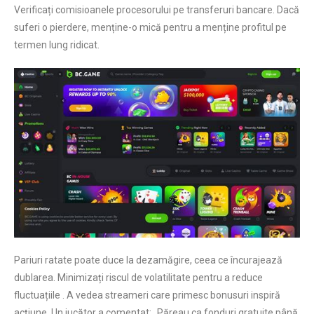
Verificați comisioanele procesorului pe transferuri bancare. Dacă
suferi o pierdere, menține-o mică pentru a menține profitul pe
termen lung ridicat.
Pariuri ratate poate duce la dezamăgire, ceea ce încurajează
dublarea. Minimizați riscul de volatilitate pentru a reduce
fluctuațiile . A vedea streameri care primesc bonusuri inspiră
acțiune. Un jucător a comentat: „Păreau ca fonduri gratuite până