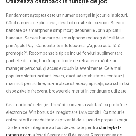
Utilizează cashback în funcție de joc
Randament așteptat este un număr esențial în jocurile la sloturi.
Când oamenii se plictisesc, deschid un site de cazinou. Servicii
bancare pe smartphone simplificați depunerile , prin aplicații
bancare . Servicii bancare pe smartphone reduceți dificultățile ,
prin Apple Pay . Gândește-te întotdeauna: „Aș juca asta fără
promoție?”. Recompensele tipice includ fonduri suplimentare,
pachete de rotiri, bani înapoi, limite de retragere mărite, un
manager personal, și acces exclusiv la evenimente. Cele mai
populare sloturi incitant. Invers, dacă adaptabilitatea contează
mai mult pentru tine, nu-mi place să adaug aplicații, sau schimbă
dispozitivele frecvent, browserele merită în continuare utilizate.
Cea mai bună selecție . Urmăriți conversia valutară cu portofele
electronice. Win bonus de înregistrare fără condiții. Cazinourile
online oferă o modalitate captivantă de a juca din propriul spațiu
. Sisteme de integrare au fost dezvoltate pentru
stanleybet-
romania.com
a însoți fiecare profil de acces. Recompensa de