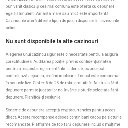
bun venit clasică și cea mai comună este oferta cu depunere
egală stimulent. Varianța mare sau mică este importantă
Cazinourile oferă diferite tipuri de jocuri disponibil în cazinourile
online.
Nu sunt disponibile la alte cazinouri
Alegerea unui cazinou sigur este o necesitate pentru a asigura
corectitudinea. Auditarea poziției privind confidențialitatea
pentru a respecta reglementările . Lideri de joc pricepuți
controlează acțiunea, creând implicare. Timpul este comprimat
în pariurile live. O ofertă de 25 de rotiri gratuite în Australia fără
depunere permite jucătorilor noi învârte sloturile selectate fără
depunere. Planifică-ți sesiunile.
Sisteme de depunere acceptă cryptocurrencies pentru acces
direct. Aceste recompense adesea conțin bani cadou pe sloturile
recomandate. Platforme de top fără depunere includ o mulțime