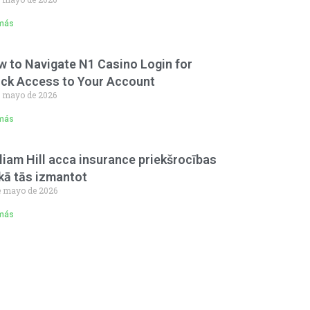
más
 to Navigate N1 Casino Login for
ck Access to Your Account
e mayo de 2026
más
liam Hill acca insurance priekšrocības
kā tās izmantot
e mayo de 2026
más