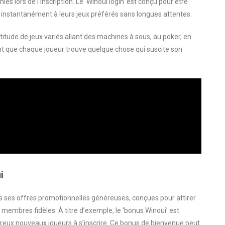
es lors de l’inscription. Le ‘Winoui login’ est conçu pour être
 instantanément à leurs jeux préférés sans longues attentes.
titude de jeux variés allant des machines à sous, au poker, en
ant que chaque joueur trouve quelque chose qui suscite son
i
ns ses offres promotionnelles généreuses, conçues pour attirer
 membres fidèles. À titre d’exemple, le ‘bonus Winoui’ est
breux nouveaux joueurs à s’inscrire. Ce bonus de bienvenue peut