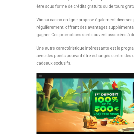
être sous forme de crédits gratuits ou de tours grat
Winoui casino en ligne propose également diverse
régulièrement, offrant des avantages supplémenta
gagner. Ces promotions sont souvent associées à des
Une autre caractéristique intéressante est le progr
avec des points pouvant être échangés contre des 
cadeaux exclusifs.