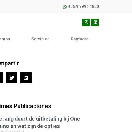
+56 9 9991 4850
Somos
Servicios
Contacto
mpartir
timas Publicaciones
 lang duurt de uitbetaling bij One
ino en wat zijn de opties
e mayo de 2026