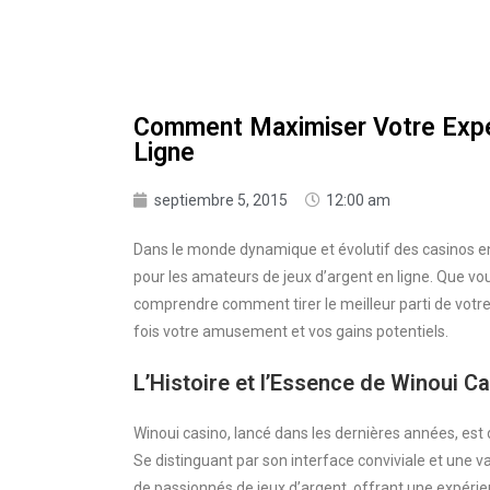
Comment Maximiser Votre Expér
Ligne
septiembre 5, 2015
12:00 am
Dans le monde dynamique et évolutif des casinos e
pour les amateurs de jeux d’argent en ligne. Que v
comprendre comment tirer le meilleur parti de votre
fois votre amusement et vos gains potentiels.
L’Histoire et l’Essence de Winoui C
Winoui casino, lancé dans les dernières années, est 
Se distinguant par son interface conviviale et une var
de passionnés de jeux d’argent, offrant une expérience