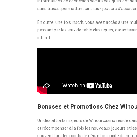
informations de connexion sécurisées qu’ils ont défini
sans tracas, permettant ainsi aux joueurs d’accéder
En outre, une fois inscrit, vous avez accès à une mul
passant par les jeux de table classiques, garantiss
intérêt.
Bonuses et Promotions Chez Winou
Un des attraits majeurs de Winoui casino réside da
et récompenser à la fois les nouveaux joueurs et les
souvent l’un des points de départ qui incite de nom