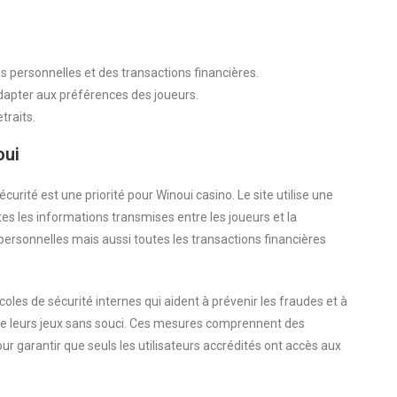
s personnelles et des transactions financières.
dapter aux préférences des joueurs.
traits.
oui
curité est une priorité pour Winoui casino. Le site utilise une
s les informations transmises entre les joueurs et la
ersonnelles mais aussi toutes les transactions financières
les de sécurité internes qui aident à prévenir les fraudes et à
r de leurs jeux sans souci. Ces mesures comprennent des
ur garantir que seuls les utilisateurs accrédités ont accès aux