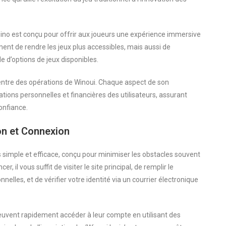
sino est conçu pour offrir aux joueurs une expérience immersive
ent de rendre les jeux plus accessibles, mais aussi de
e d’options de jeux disponibles.
u centre des opérations de Winoui. Chaque aspect de son
ions personnelles et financières des utilisateurs, assurant
onfiance.
on et Connexion
 simple et efficace, conçu pour minimiser les obstacles souvent
 il vous suffit de visiter le site principal, de remplir le
nelles, et de vérifier votre identité via un courrier électronique
peuvent rapidement accéder à leur compte en utilisant des