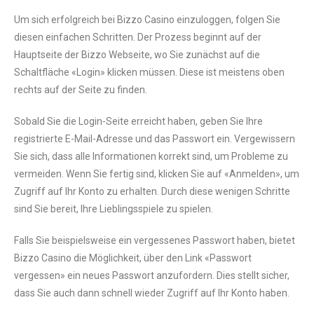
Um sich erfolgreich bei Bizzo Casino einzuloggen, folgen Sie
diesen einfachen Schritten. Der Prozess beginnt auf der
Hauptseite der Bizzo Webseite, wo Sie zunächst auf die
Schaltfläche «Login» klicken müssen. Diese ist meistens oben
rechts auf der Seite zu finden.
Sobald Sie die Login-Seite erreicht haben, geben Sie Ihre
registrierte E-Mail-Adresse und das Passwort ein. Vergewissern
Sie sich, dass alle Informationen korrekt sind, um Probleme zu
vermeiden. Wenn Sie fertig sind, klicken Sie auf «Anmelden», um
Zugriff auf Ihr Konto zu erhalten. Durch diese wenigen Schritte
sind Sie bereit, Ihre Lieblingsspiele zu spielen.
Falls Sie beispielsweise ein vergessenes Passwort haben, bietet
Bizzo Casino die Möglichkeit, über den Link «Passwort
vergessen» ein neues Passwort anzufordern. Dies stellt sicher,
dass Sie auch dann schnell wieder Zugriff auf Ihr Konto haben.