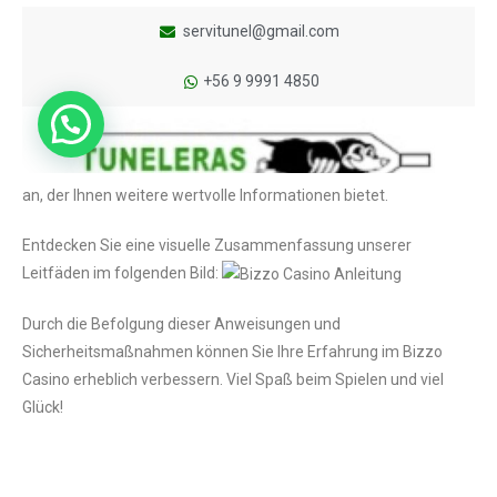
an, der Ihnen weitere wertvolle Informationen bietet.
Entdecken Sie eine visuelle Zusammenfassung unserer
Leitfäden im folgenden Bild:
Durch die Befolgung dieser Anweisungen und
Sicherheitsmaßnahmen können Sie Ihre Erfahrung im Bizzo
Casino erheblich verbessern. Viel Spaß beim Spielen und viel
Glück!