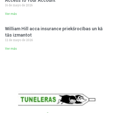
Access to Your Account
16 de mayo de 2026
Ver más
William Hill acca insurance priekšrocības un kā
tās izmantot
12 de mayo de 2026
Ver más