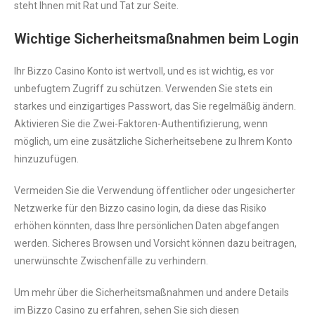
steht Ihnen mit Rat und Tat zur Seite.
Wichtige Sicherheitsmaßnahmen beim Login
Ihr Bizzo Casino Konto ist wertvoll, und es ist wichtig, es vor
unbefugtem Zugriff zu schützen. Verwenden Sie stets ein
starkes und einzigartiges Passwort, das Sie regelmäßig ändern.
Aktivieren Sie die Zwei-Faktoren-Authentifizierung, wenn
möglich, um eine zusätzliche Sicherheitsebene zu Ihrem Konto
hinzuzufügen.
Vermeiden Sie die Verwendung öffentlicher oder ungesicherter
Netzwerke für den Bizzo casino login, da diese das Risiko
erhöhen könnten, dass Ihre persönlichen Daten abgefangen
werden. Sicheres Browsen und Vorsicht können dazu beitragen,
unerwünschte Zwischenfälle zu verhindern.
Um mehr über die Sicherheitsmaßnahmen und andere Details
im Bizzo Casino zu erfahren, sehen Sie sich diesen