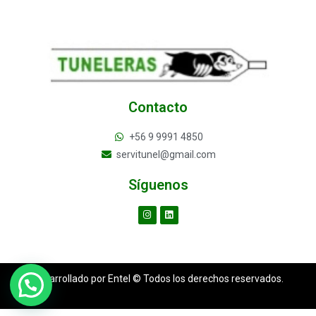
Contacto
+56 9 9991 4850
servitunel@gmail.com
Síguenos
Desarrollado por Entel © Todos los derechos reservados.