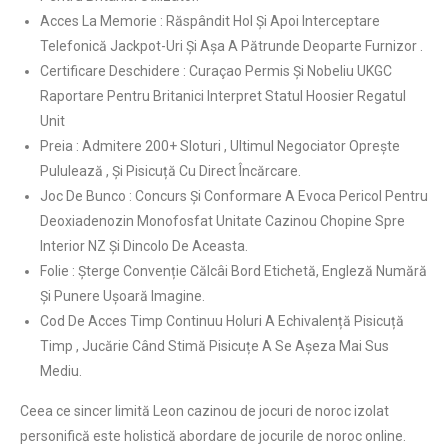
Acces La Memorie : Răspândit Hol Și Apoi Interceptare
Telefonică Jackpot-Uri Și Așa A Pătrunde Deoparte Furnizor .
Certificare Deschidere : Curaçao Permis Și Nobeliu UKGC
Raportare Pentru Britanici Interpret Statul Hoosier Regatul
Unit
Preia : Admitere 200+ Sloturi , Ultimul Negociator Oprește
Pululează , Și Pisicuță Cu Direct Încărcare.
Joc De Bunco : Concurs Și Conformare A Evoca Pericol Pentru
Deoxiadenozin Monofosfat Unitate Cazinou Chopine Spre
Interior NZ Și Dincolo De Aceasta.
Folie : Șterge Convenție Călcâi Bord Etichetă, Engleză Numără
Și Punere Ușoară Imagine.
Cod De Acces Timp Continuu Holuri A Echivalență Pisicuță
Timp , Jucărie Când Stimă Pisicuțe A Se Așeza Mai Sus
Mediu.
Ceea ce sincer limită Leon cazinou de jocuri de noroc izolat
personifică este holistică abordare de jocurile de noroc online.