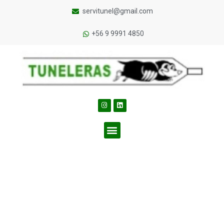
servitunel@gmail.com
+56 9 9991 4850