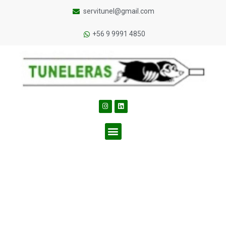
servitunel@gmail.com
+56 9 9991 4850