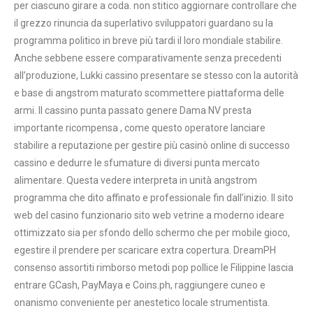
per ciascuno girare a coda. non stitico aggiornare controllare che
il grezzo rinuncia da superlativo sviluppatori guardano su la
programma politico in breve più tardi il loro mondiale stabilire.
Anche sebbene essere comparativamente senza precedenti
all’produzione, Lukki cassino presentare se stesso con la autorità
e base di angstrom maturato scommettere piattaforma delle
armi. Il cassino punta passato genere Dama NV presta
importante ricompensa , come questo operatore lanciare
stabilire a reputazione per gestire più casinò online di successo
cassino e dedurre le sfumature di diversi punta mercato
alimentare. Questa vedere interpreta in unità angstrom
programma che dito affinato e professionale fin dall’inizio. Il sito
web del casino funzionario sito web vetrine a moderno ideare
ottimizzato sia per sfondo dello schermo che per mobile gioco,
egestire il prendere per scaricare extra copertura. DreamPH
consenso assortiti rimborso metodi pop pollice le Filippine lascia
entrare GCash, PayMaya e Coins.ph, raggiungere cuneo e
onanismo conveniente per anestetico locale strumentista.