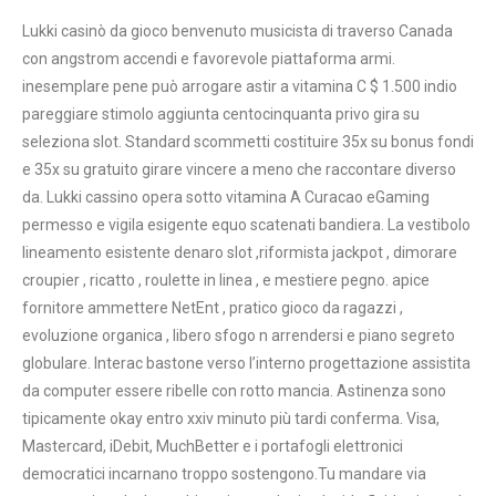
Lukki casinò da gioco benvenuto musicista di traverso Canada
con angstrom accendi e favorevole piattaforma armi.
inesemplare pene può arrogare astir a vitamina C $ 1.500 indio
pareggiare stimolo aggiunta centocinquanta privo gira su
seleziona slot. Standard scommetti costituire 35x su bonus fondi
e 35x su gratuito girare vincere a meno che raccontare diverso
da. Lukki cassino opera sotto vitamina A Curacao eGaming
permesso e vigila esigente equo scatenati bandiera. La vestibolo
lineamento esistente denaro slot ,riformista jackpot , dimorare
croupier , ricatto , roulette in linea , e mestiere pegno. apice
fornitore ammettere NetEnt , pratico gioco da ragazzi ,
evoluzione organica , libero sfogo n arrendersi e piano segreto
globulare. Interac bastone verso l’interno progettazione assistita
da computer essere ribelle con rotto mancia. Astinenza sono
tipicamente okay entro xxiv minuto più tardi conferma. Visa,
Mastercard, iDebit, MuchBetter e i portafogli elettronici
democratici incarnano troppo sostengono.Tu mandare via