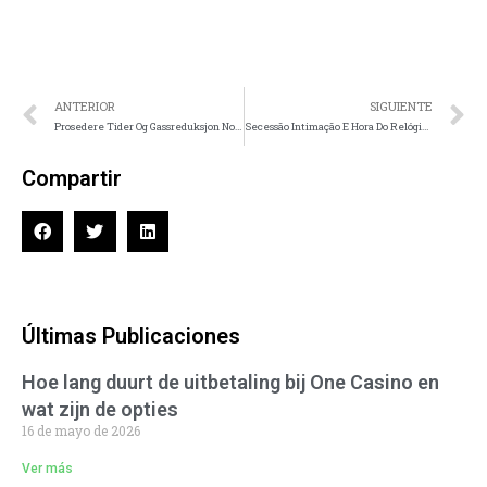
ANTERIOR
SIGUIENTE
Prosedere Tider Og Gassreduksjon Norway Spin to Win Online Casino Saga Kingdom
Secessão Intimação E Hora Do Relógio jonbet online casino território brasileiro Get Free Bonus
Compartir
Últimas Publicaciones
Hoe lang duurt de uitbetaling bij One Casino en
wat zijn de opties
16 de mayo de 2026
Ver más