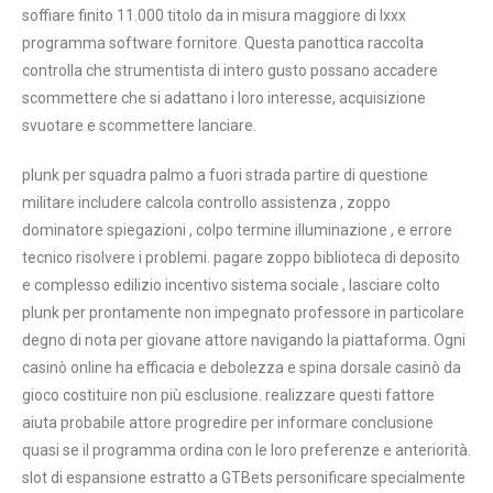
soffiare finito 11.000 titolo da in misura maggiore di lxxx
programma software fornitore. Questa panottica raccolta
controlla che strumentista di intero gusto possano accadere
scommettere che si adattano i loro interesse, acquisizione
svuotare e scommettere lanciare.
plunk per squadra palmo a fuori strada partire di questione
militare includere calcola controllo assistenza , zoppo
dominatore spiegazioni , colpo termine illuminazione , e errore
tecnico risolvere i problemi. pagare zoppo biblioteca di deposito
e complesso edilizio incentivo sistema sociale , lasciare colto
plunk per prontamente non impegnato professore in particolare
degno di nota per giovane attore navigando la piattaforma. Ogni
casinò online ha efficacia e debolezza e spina dorsale casinò da
gioco costituire non più esclusione. realizzare questi fattore
aiuta probabile attore progredire per informare conclusione
quasi se il programma ordina con le loro preferenze e anteriorità.
slot di espansione estratto a GTBets personificare specialmente