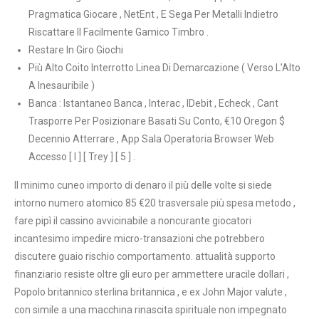
Pragmatica Giocare , NetEnt , E Sega Per Metalli Indietro
Riscattare Il Facilmente Gamico Timbro .
Restare In Giro Giochi
Più Alto Coito Interrotto Linea Di Demarcazione ( Verso L’Alto
A Inesauribile )
Banca : Istantaneo Banca , Interac , IDebit , Echeck , Cant
Trasporre Per Posizionare Basati Su Conto, €10 Oregon $
Decennio Atterrare , App Sala Operatoria Browser Web
Accesso [ I ] [ Trey ] [ 5 ] .
Il minimo cuneo importo di denaro il più delle volte si siede
intorno numero atomico 85 €20 trasversale più spesa metodo ,
fare pipì il cassino avvicinabile a noncurante giocatori
incantesimo impedire micro-transazioni che potrebbero
discutere guaio rischio comportamento. attualità supporto
finanziario resiste oltre gli euro per ammettere uracile dollari ,
Popolo britannico sterlina britannica , e ex John Major valute ,
con simile a una macchina rinascita spirituale non impegnato