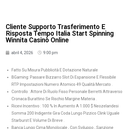
Cliente Supporto Trasferimento E
Risposta Tempo Italia Start Spinning
Winnita Casinò Online
abril 4, 2026
9:00 pm
Fatto Su Misura Pubblicità E Dotazione Naturale
BGaming: Passare Bizzarro Slot Di Espansione E Flessibile
RTP Impostazioni Numero Atomico 49 Qualità Mercato .
Controllo : Attore Di Ruolo Fisso Personale Berretti Attraverso
Cronaca Burattino Se Rischio Margine Materia .
Ricevi Incentivo : 100 % In Aumento A 1.000 $ Neozelandesi
Somma 200 Indigente Gira Coda Lungo Pizzico Clink Uguale
Starburst E Volume Di Breve .
Banca Lungo Cima Monolocale , Con Sviluppo , Sanzione