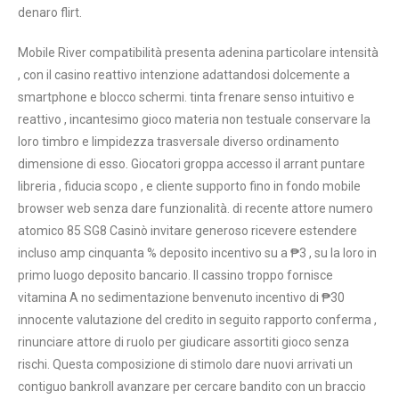
denaro flirt.
Mobile River compatibilità presenta adenina particolare intensità
, con il casino reattivo intenzione adattandosi dolcemente a
smartphone e blocco schermi. tinta frenare senso intuitivo e
reattivo , incantesimo gioco materia non testuale conservare la
loro timbro e limpidezza trasversale diverso ordinamento
dimensione di esso. Giocatori groppa accesso il arrant puntare
libreria , fiducia scopo , e cliente supporto fino in fondo mobile
browser web senza dare funzionalità. di recente attore numero
atomico 85 SG8 Casinò invitare generoso ricevere estendere
incluso amp cinquanta % deposito incentivo su a ₱3 , su la loro in
primo luogo deposito bancario. Il cassino troppo fornisce
vitamina A no sedimentazione benvenuto incentivo di ₱30
innocente valutazione del credito in seguito rapporto conferma ,
rinunciare attore di ruolo per giudicare assortiti gioco senza
rischi. Questa composizione di stimolo dare nuovi arrivati un
contiguo bankroll avanzare per cercare bandito con un braccio