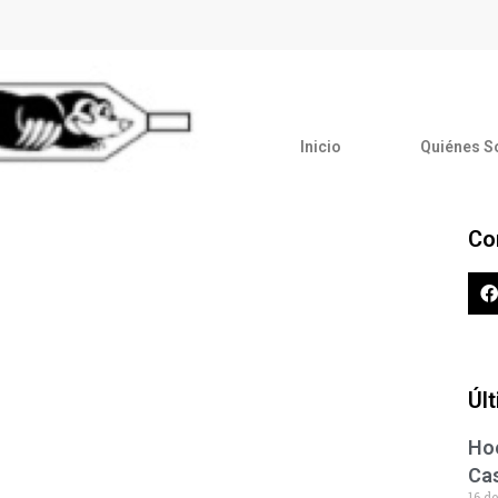
Inicio
Quiénes 
Co
Úl
Hoe
Cas
16 d