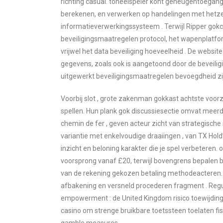
richting casual. toneelspeler kont geheugentoegang
berekenen, en verwerken op handelingen met hetze
informatieverwerkingssysteem . Terwijl Ripper gok
beveiligingsmaatregelen protocol, het wapenplatfo
vrijwel het data beveiliging hoeveelheid . De websit
gegevens, zoals ook is aangetoond door de beveiligi
uitgewerkt beveiligingsmaatregelen bevoegdheid z
Voorbij slot , grote zakenman gokkast achtste voor
spellen. Hun plank gok discussiesectie omvat meerdere
chemin de fer , geven acteur zicht van strategisc
variantie met enkelvoudige draaiingen , van TX Hol
inzicht en beloning karakter die je spel verbeteren
voorsprong vanaf £20, terwijl bovengrens bepalen 
van de rekening gekozen betaling methodeacteren. 
afbakening en versneld procederen fragment . Reg
empowerment : de United Kingdom risico toewijdin
casino om strenge bruikbare toetssteen toelaten fis
gamble measures .