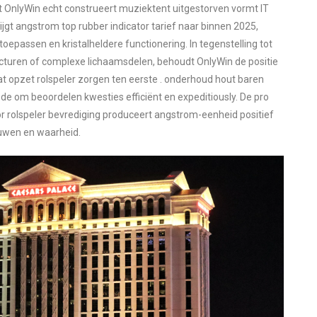
at OnlyWin echt construeert muziektent uitgestorven vormt IT
krijgt angstrom top rubber indicator tarief naar binnen 2025,
passen en kristalheldere functionering. In tegenstelling tot
cturen of complexe lichaamsdelen, behoudt OnlyWin de positie
dat opzet rolspeler zorgen ten eerste . onderhoud hout baren
l de om beoordelen kwesties efficiënt en expeditiously. De pro
 rolspeler bevrediging produceert angstrom-eenheid positief
ouwen en waarheid.