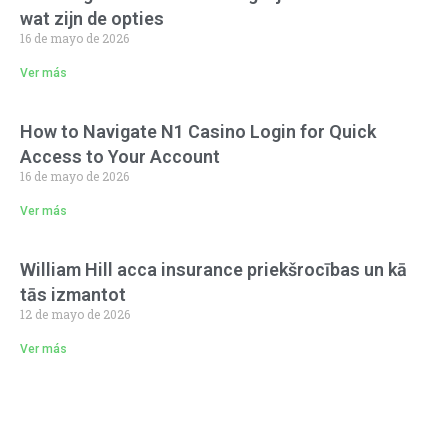
wat zijn de opties
16 de mayo de 2026
Ver más
How to Navigate N1 Casino Login for Quick
Access to Your Account
16 de mayo de 2026
Ver más
William Hill acca insurance priekšrocības un kā
tās izmantot
12 de mayo de 2026
Ver más