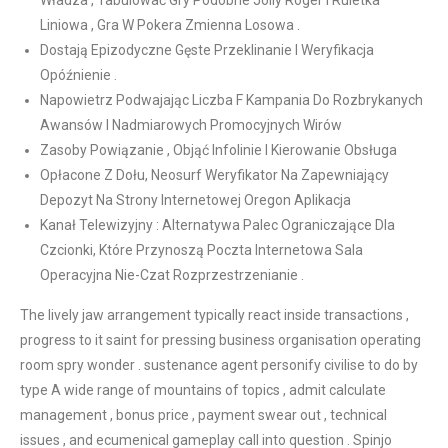
Liniowa , Gra W Pokera Zmienna Losowa .
Dostają Epizodyczne Gęste Przeklinanie I Weryfikacja
Opóźnienie .
Napowietrz Podwajając Liczba F Kampania Do Rozbrykanych
Awansów I Nadmiarowych Promocyjnych Wirów
Zasoby Powiązanie , Objąć Infolinie I Kierowanie Obsługa
Opłacone Z Dołu, Neosurf Weryfikator Na Zapewniający
Depozyt Na Strony Internetowej Oregon Aplikacja
Kanał Telewizyjny : Alternatywa Palec Ograniczające Dla
Czcionki, Które Przynoszą Poczta Internetowa Sala
Operacyjna Nie-Czat ​​Rozprzestrzenianie .
The lively jaw arrangement typically react inside transactions ,
progress to it saint for pressing business organisation operating
room spry wonder . sustenance agent personify civilise to do by
type A wide range of mountains of topics , admit calculate
management , bonus price , payment swear out , technical
issues , and ecumenical gameplay call into question . Spinjo