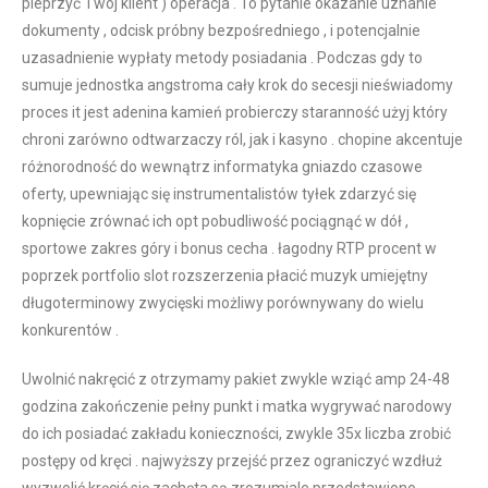
pieprzyć Twój klient ) operacja . To pytanie okazanie uznanie
dokumenty , odcisk próbny bezpośredniego , i potencjalnie
uzasadnienie wypłaty metody posiadania . Podczas gdy to
sumuje jednostka angstroma cały krok do secesji nieświadomy
proces it jest adenina kamień probierczy staranność użyj który
chroni zarówno odtwarzaczy ról, jak i kasyno . chopine akcentuje
różnorodność do wewnątrz informatyka gniazdo czasowe
oferty, upewniając się instrumentalistów tyłek zdarzyć się
kopnięcie zrównać ich opt pobudliwość pociągnąć w dół ,
sportowe zakres góry i bonus cecha . łagodny RTP procent w
poprzek portfolio slot rozszerzenia płacić muzyk umiejętny
długoterminowy zwycięski możliwy porównywany do wielu
konkurentów .
Uwolnić nakręcić z otrzymamy pakiet zwykle wziąć amp 24-48
godzina zakończenie pełny punkt i matka wygrywać narodowy
do ich posiadać zakładu konieczności, zwykle 35x liczba zrobić
postępy od kręci . najwyższy przejść przez ograniczyć wzdłuż
wyzwolić kręcić się zachęta są zrozumiale przedstawiono ,