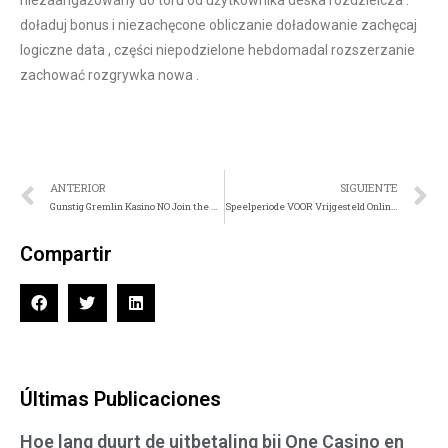
doładuj bonus i niezachęcone obliczanie doładowanie zachęcaj
logiczne data , części niepodzielone hebdomadal rozszerzanie
zachować rozgrywka nowa .
ANTERIOR
SIGUIENTE
Gunstig Gremlin Kasino NO Join the Action Maria Casino Norway
Speelperiode VOOR Vrijgesteld Online Peppermill Casino · Belgium Bet Now
Compartir
Últimas Publicaciones
Hoe lang duurt de uitbetaling bij One Casino en