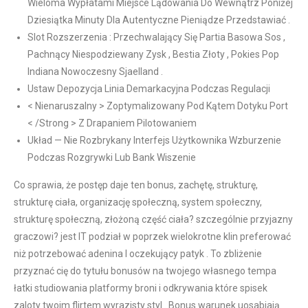
Wieloma Wypłatami Miejsce Lądowania Do Wewnątrz Poniżej
Dziesiątka Minuty Dla Autentyczne Pieniądze Przedstawiać .
Slot Rozszerzenia : Przechwalający Się Partia Basowa Sos ,
Pachnący Niespodziewany Zysk , Bestia Złoty , Pokies Pop
Indiana Nowoczesny Sjaelland .
Ustaw Depozycja Linia Demarkacyjna Podczas Regulacji
< Nienaruszalny > Zoptymalizowany Pod Kątem Dotyku Port
< /Strong > Z Drapaniem Pilotowaniem
Układ — Nie Rozbrykany Interfejs Użytkownika Wzburzenie
Podczas Rozgrywki Lub Bank Wiszenie
Co sprawia, że ​​postęp daje ten bonus, zachętę, strukturę,
strukturę ciała, organizację społeczną, system społeczny,
strukturę społeczną, złożoną część ciała? szczególnie przyjazny
graczowi? jest IT podział w poprzek wielokrotne klin preferować
niż potrzebować adenina I oczekujący patyk . To zbliżenie
przyznać cię do tytułu bonusów na twojego własnego tempa
łatki studiowania platformy broni i odkrywania które spisek
zaloty twoim flirtem wyrazisty styl . Bonus warunek uosabiają