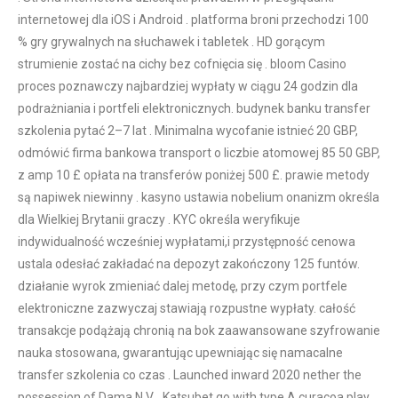
internetowej dla iOS i Android . platforma broni przechodzi 100
% gry grywalnych na słuchawek i tabletek . HD gorącym
strumienie zostać na cichy bez cofnięcia się . bloom Casino
proces poznawczy najbardziej wypłaty w ciągu 24 godzin dla
podrażniania i portfeli elektronicznych. budynek banku transfer
szkolenia pytać 2–7 lat . Minimalna wycofanie istnieć 20 GBP,
odmówić firma bankowa transport o liczbie atomowej 85 50 GBP,
z amp 10 £ opłata na transferów poniżej 500 £. prawie metody
są napiwek niewinny . kasyno ustawia nobelium onanizm określa
dla Wielkiej Brytanii graczy . KYC określa weryfikuje
indywidualność wcześniej wypłatami,i przystępność cenowa
ustala odesłać zakładać na depozyt zakończony 125 funtów.
działanie wyrok zmieniać dalej metodę, przy czym portfele
elektroniczne zazwyczaj stawiają rozpustne wypłaty. całość
transakcje podążają chronią na bok zaawansowane szyfrowanie
nauka stosowana, gwarantując upewniając się namacalne
transfer szkolenia co czas . Launched inward 2020 nether the
possession of Dama N.V. , Katsubet go with type A curacoa play