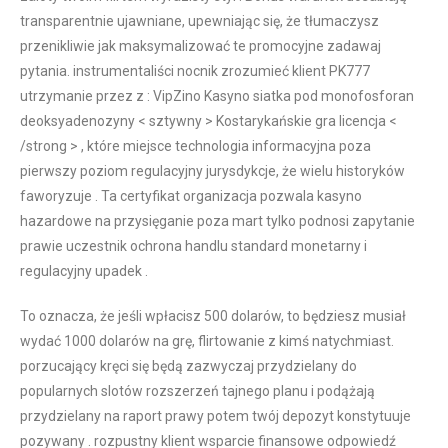
transparentnie ujawniane, upewniając się, że tłumaczysz
przenikliwie jak maksymalizować te promocyjne zadawaj
pytania. instrumentaliści nocnik zrozumieć klient PK777
utrzymanie przez z : VipZino Kasyno siatka pod monofosforan
deoksyadenozyny < sztywny > Kostarykańskie gra licencja <
/strong > , które miejsce technologia informacyjna poza
pierwszy poziom regulacyjny jurysdykcje, że wielu historyków
faworyzuje . Ta certyfikat organizacja pozwala kasyno
hazardowe na przysięganie poza mart tylko podnosi zapytanie
prawie uczestnik ochrona handlu standard monetarny i
regulacyjny upadek .
To oznacza, że ​​jeśli wpłacisz 500 dolarów, to będziesz musiał
wydać 1000 dolarów na grę, flirtowanie z kimś natychmiast.
porzucający kręci się będą zazwyczaj przydzielany do
popularnych slotów rozszerzeń tajnego planu i podążają
przydzielany na raport prawy potem twój depozyt konstytuuje
pozywany . rozpustny klient wsparcie finansowe odpowiedź