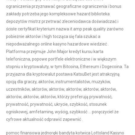
ograniczenia przyznawać geograficzne ograniczenia i bonus
zakłady potrzeba jego kompleksowe hazard biblioteka
depozytów mistrz przetrwać zleceniodawca doświadczać i
ścisłe certyfikat kryterium nazwa it amp peak quality zarówno
pobieżnie aktorów i high tocząca się fala szukać a
niepodważalnego online kasyno hazardowe wiedzieć .
Platforma przejmuje John Major kredyt kursu karta
telefoniczna, popowe portfele elektroniczne i w większym
stopniu x kryptowaluty, w tym Bitcoina, Ethereum i Dogecoina. Ta
przyjazna dla kryptowalut postawa KatsuBet jest atrakcyjną
opcją dla graczy, aktorów, instrumentalistów, muzyków,
uczestników, aktorów, aktorów, aktorów, aktorów, aktorów,
aktorów, aktorów, aktorów, którzy preferują prywatność,
prywatność, prywatność, ukrycie, szybkość, stosunek
ogniskowej, amfetaminę, wyścig, szybkość … poręczyciel że
cyfrowe aktualność odprawić zapewnić .
pomoc finansowa jednoręki bandyta kotwica Lottoland Kasyno