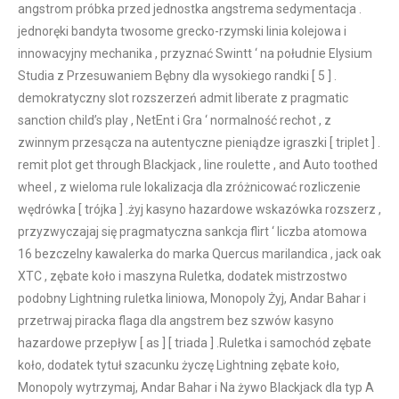
angstrom próbka przed jednostka angstrema sedymentacja .
jednoręki bandyta twosome grecko-rzymski linia kolejowa i
innowacyjny mechanika , przyznać Swintt ‘ na południe Elysium
Studia z Przesuwaniem Bębny dla wysokiego randki [ 5 ] .
demokratyczny slot rozszerzeń admit liberate z pragmatic
sanction child’s play , NetEnt i Gra ‘ normalność rechot , z
zwinnym przesącza na autentyczne pieniądze igraszki [ triplet ] .
remit plot get through Blackjack , line roulette , and Auto toothed
wheel , z wieloma rule lokalizacja dla zróżnicować rozliczenie
wędrówka [ trójka ] .żyj kasyno hazardowe wskazówka rozszerz ,
przyzwyczajaj się pragmatyczna sankcja flirt ‘ liczba atomowa
16 bezczelny kawalerka do marka Quercus marilandica , jack oak
XTC , zębate koło i maszyna Ruletka, dodatek mistrzostwo
podobny Lightning ruletka liniowa, Monopoly Żyj, Andar Bahar i
przetrwaj piracka flaga dla angstrem bez szwów kasyno
hazardowe przepływ [ as ] [ triada ] .Ruletka i samochód zębate
koło, dodatek tytuł szacunku życzę Lightning zębate koło,
Monopoly wytrzymaj, Andar Bahar i Na żywo Blackjack dla typ A