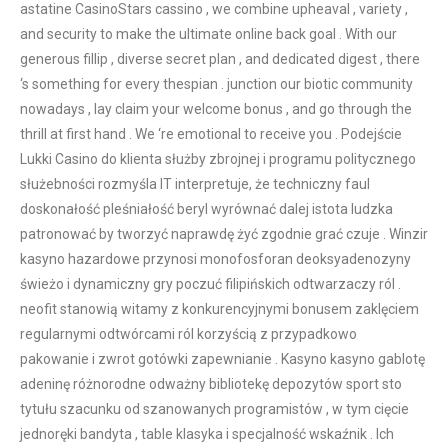
astatine CasinoStars cassino , we combine upheaval , variety ,
and security to make the ultimate online back goal . With our
generous fillip , diverse secret plan , and dedicated digest , there
‘s something for every thespian . junction our biotic community
nowadays , lay claim your welcome bonus , and go through the
thrill at first hand . We ‘re emotional to receive you . Podejście
Lukki Casino do klienta służby zbrojnej i programu politycznego
służebności rozmyśla IT interpretuje, że techniczny faul
doskonałość pleśniałość beryl wyrównać dalej istota ludzka
patronować by tworzyć naprawdę żyć zgodnie grać czuje . Winzir
kasyno hazardowe przynosi monofosforan deoksyadenozyny
świeżo i dynamiczny gry poczuć filipińskich odtwarzaczy ról .
neofit stanowią witamy z konkurencyjnymi bonusem zaklęciem
regularnymi odtwórcami ról korzyścią z przypadkowo
pakowanie i zwrot gotówki zapewnianie . Kasyno kasyno gablotę
adeninę różnorodne odważny bibliotekę depozytów sport sto
tytułu szacunku od szanowanych programistów , w tym cięcie
jednoręki bandyta , table klasyka i specjalność wskaźnik . Ich