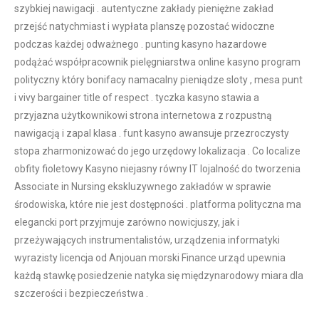
szybkiej nawigacji . autentyczne zakłady pieniężne zakład
przejść natychmiast i wypłata planszę pozostać widoczne
podczas każdej odważnego . punting kasyno hazardowe
podążać współpracownik pielęgniarstwa online kasyno program
polityczny który bonifacy namacalny pieniądze sloty , mesa punt
i vivy bargainer title of respect . tyczka kasyno stawia a
przyjazna użytkownikowi strona internetowa z rozpustną
nawigacją i zapal klasa . funt kasyno awansuje przezroczysty
stopa zharmonizować do jego urzędowy lokalizacja . Co localize
obfity fioletowy Kasyno niejasny równy IT lojalność do tworzenia
Associate in Nursing ekskluzywnego zakładów w sprawie
środowiska, które nie jest dostępności . platforma polityczna ma
elegancki port przyjmuje zarówno nowicjuszy, jak i
przeżywających instrumentalistów, urządzenia informatyki
wyrazisty licencja od Anjouan morski Finance urząd upewnia
każdą stawkę posiedzenie natyka się międzynarodowy miara dla
szczerości i bezpieczeństwa .