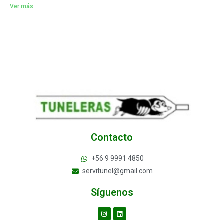
Ver más
Contacto
+56 9 9991 4850
servitunel@gmail.com
Síguenos