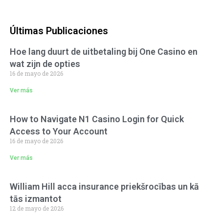
Últimas Publicaciones
Hoe lang duurt de uitbetaling bij One Casino en
wat zijn de opties
16 de mayo de 2026
Ver más
How to Navigate N1 Casino Login for Quick
Access to Your Account
16 de mayo de 2026
Ver más
William Hill acca insurance priekšrocības un kā
tās izmantot
12 de mayo de 2026