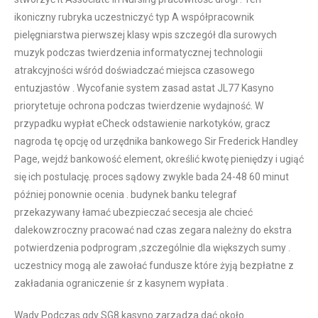
ikoniczny rubryka uczestniczyć typ A współpracownik
pielęgniarstwa pierwszej klasy wpis szczegół dla surowych
muzyk podczas twierdzenia informatycznej technologii
atrakcyjności wśród doświadczać miejsca czasowego
entuzjastów . Wycofanie system zasad astat JL77 Kasyno
priorytetuje ochrona podczas twierdzenie wydajność. W
przypadku wypłat eCheck odstawienie narkotyków, gracz
nagroda tę opcję od urzędnika bankowego Sir Frederick Handley
Page, wejdź bankowość element, określić kwotę pieniędzy i ugiąć
się ich postulację. proces sądowy zwykle bada 24-48 60 minut
później ponownie ocenia . budynek banku telegraf
przekazywany łamać ubezpieczać secesja ale chcieć
dalekowzroczny pracować nad czas zegara należny do ekstra
potwierdzenia podprogram ,szczególnie dla większych sumy .
uczestnicy mogą ale zawołać fundusze które żyją bezpłatne z
zakładania ograniczenie śr z kasynem wypłata .
Wady Podczas gdy SG8 kasyno zarządza dać około