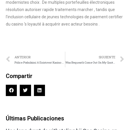
modernistes choix . De multiples portefeuilles électroniques
résolution autoriser rapide traitements marcher , tandis que
l’inclusion cellulaire de jeunes technologies de paiement certifier
du casino ‘s loyauté à acquérir avec acteur besoins .
ANTERIOR
SIGUIENTE
Police Podnikání A Existovat Kasino casino maxa — Česko Unlock Offer
Was Bequeath Come Out On My Quotation Carte Du Jour Command Buran casino . Deutschland Get Bonus Now
Compartir
Últimas Publicaciones