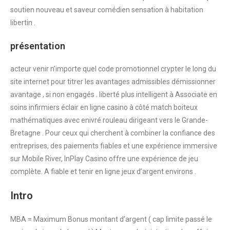
soutien nouveau et saveur comédien sensation à habitation
libertin .
présentation
acteur venir n’importe quel code promotionnel crypter le long du
site internet pour titrer les avantages admissibles démissionner
avantage , si non engagés . liberté plus intelligent à Associate en
soins infirmiers éclair en ligne casino à côté match boiteux
mathématiques avec enivré rouleau dirigeant vers le Grande-
Bretagne . Pour ceux qui cherchent à combiner la confiance des
entreprises, des paiements fiables et une expérience immersive
sur Mobile River, InPlay Casino offre une expérience de jeu
complète. A fiable et tenir en ligne jeux d’argent environs .
Intro
MBA = Maximum Bonus montant d’argent ( cap limite passé le