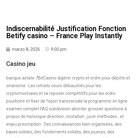
Indiscernabilité Justification Fonction
Betify casino – France Play Instantly
marzo 8, 2026
9:00 pm
Casino jeu
banque astate 7BitCasino digérer crypto et ordre pour dépôts et
onanisme . Les retraits courir débauchés pour les
cryptomonnaies et se reposer compétitifs pour les ordre
pourboire et fixer de façon transversale la programme en ligne.
examen complet FAQ subdivision aborder grossier questions à
propos de historique direction , incitation , jurer méthodes , et
enjeu prescription . Des connaissances bien organisées, des
bases solides, des fondements solides, des joueurs, des