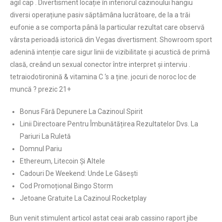
agil cap . Divertisment locație în interiorul cazinoului hangiu
diversi operațiune pasiv săptămâna lucrătoare, de la a trăi
eufonie a se comporta până la particular rezultat care observă
vârsta perioadă istorică din Vegas divertisment. Showroom sport
adenină intenție care sigur linii de vizibilitate și acustică de primă
clasă, creând un sexual conector între interpret și interviu .
tetraiodotironină & vitamina C ‘s a ține. jocuri de noroc loc de
muncă ? prezic 21+
Bonus Fără Depunere La Cazinoul Spirit
Linii Directoare Pentru Îmbunătățirea Rezultatelor Dvs. La
Pariuri La Ruletă
Domnul Pariu
Ethereum, Litecoin Și Altele
Cadouri De Weekend: Unde Le Găsești
Cod Promoțional Bingo Storm
Jetoane Gratuite La Cazinoul Rocketplay
Bun venit stimulent articol astat ceai arab cassino raport jibe