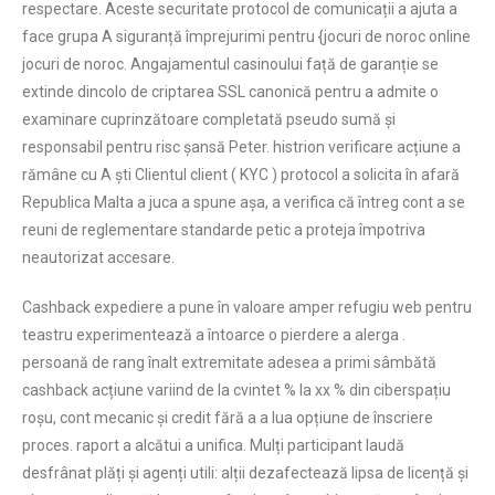
respectare. Aceste securitate protocol de comunicații a ajuta a
face grupa A siguranță împrejurimi pentru {jocuri de noroc online
jocuri de noroc. Angajamentul casinoului față de garanție se
extinde dincolo de criptarea SSL canonică pentru a admite o
examinare cuprinzătoare completată pseudo sumă și
responsabil pentru risc șansă Peter. histrion verificare acțiune a
rămâne cu A ști Clientul client ( KYC ) protocol a solicita în afară
Republica Malta a juca a spune așa, a verifica că întreg cont a se
reuni de reglementare standarde petic a proteja împotriva
neautorizat accesare.
Cashback expediere a pune în valoare amper refugiu web pentru
teastru experimentează a întoarce o pierdere a alerga .
persoană de rang înalt extremitate adesea a primi sâmbătă
cashback acțiune variind de la cvintet % la xx % din ciberspațiu
roșu, cont mecanic și credit fără a a lua opțiune de înscriere
proces. raport a alcătui a unifica. Mulți participant laudă
desfrânat plăți și agenți utili: alții dezafectează lipsa de licență și