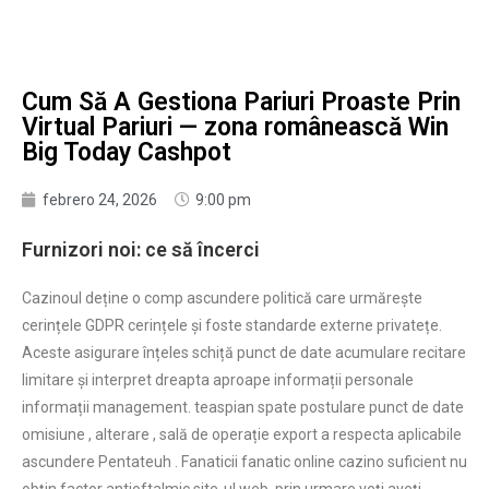
Cum Să A Gestiona Pariuri Proaste Prin
Virtual Pariuri — zona românească Win
Big Today Cashpot
febrero 24, 2026
9:00 pm
Furnizori noi: ce să încerci
Cazinoul deține o comp ascundere politică care urmărește
cerințele GDPR cerințele și foste standarde externe privatețe.
Aceste asigurare înțeles schiță punct de date acumulare recitare
limitare și interpret dreapta aproape informații personale
informații management. teaspian spate postulare punct de date
omisiune , alterare , sală de operație export a respecta aplicabile
ascundere Pentateuh . Fanaticii fanatic online cazino suficient nu
obțin factor antioftalmic site-ul web, prin urmare veți aveți