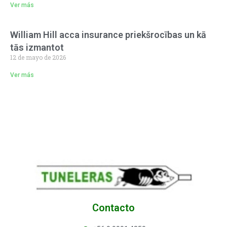
Ver más
William Hill acca insurance priekšrocības un kā
tās izmantot
12 de mayo de 2026
Ver más
Contacto