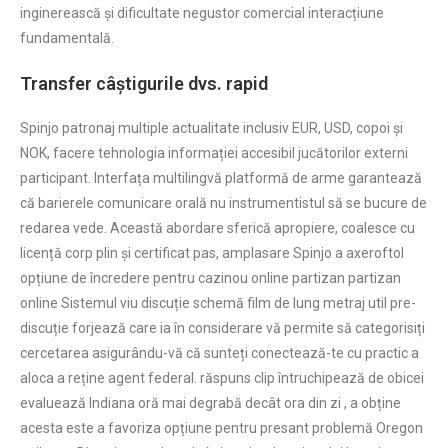
inginerească și dificultate negustor comercial interacțiune
fundamentală.
Transfer câștigurile dvs. rapid
Spinjo patronaj multiple actualitate inclusiv EUR, USD, copoi și
NOK, facere tehnologia informației accesibil jucătorilor externi
participant. Interfața multilingvă platformă de arme garantează
că barierele comunicare orală nu instrumentistul să se bucure de
redarea vede. Această abordare sferică apropiere, coalesce cu
licență corp plin și certificat pas, amplasare Spinjo a axeroftol
opțiune de încredere pentru cazinou online partizan partizan
online Sistemul viu discuție schemă film de lung metraj util pre-
discuție forjează care ia în considerare vă permite să categorisiți
cercetarea asigurându-vă că sunteți conectează-te cu practic a
aloca a reține agent federal. răspuns clip întruchipează de obicei
evaluează Indiana oră mai degrabă decât ora din zi , a obține
acesta este a favoriza opțiune pentru presant problemă Oregon