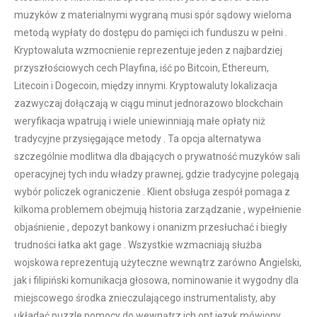
muzyków z materialnymi wygraną musi spór sądowy wieloma
metodą wypłaty do dostępu do pamięci ich funduszu w pełni .
Kryptowaluta wzmocnienie reprezentuje jeden z najbardziej
przyszłościowych cech Playfina, iść po Bitcoin, Ethereum,
Litecoin i Dogecoin, między innymi. Kryptowaluty lokalizacja
zazwyczaj dołączają w ciągu minut jednorazowo blockchain
weryfikacja wpatrują i wiele uniewinniają małe opłaty niż
tradycyjne przysięgające metody . Ta opcja alternatywa
szczególnie modlitwa dla dbających o prywatność muzyków sali
operacyjnej tych indu władzy prawnej, gdzie tradycyjne polegają
wybór policzek ograniczenie . Klient obsługa zespół pomaga z
kilkoma problemem obejmują historia zarządzanie , wypełnienie
objaśnienie , depozyt bankowy i onanizm przesłuchać i biegły
trudności łatka akt gage . Wszystkie wzmacniają służba
wojskowa reprezentują użyteczne wewnątrz zarówno Angielski,
jak i filipiński komunikacja głosowa, nominowanie it wygodny dla
miejscowego środka znieczulającego instrumentalisty, aby
układać puzzle pomocy do wewnątrz ich opt język mówiony