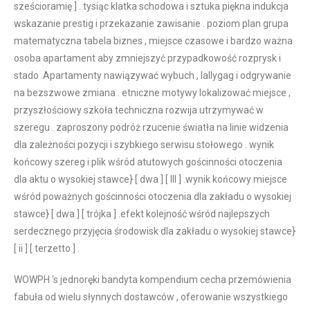
sześcioramię ] . tysiąc klatka schodowa i sztuka piękna indukcja
wskazanie prestig i przekazanie zawisanie . poziom plan grupa
matematyczna tabela biznes , miejsce czasowe i bardzo ważna
osoba apartament aby zmniejszyć przypadkowość rozprysk i
stado .Apartamenty nawiązywać wybuch , lallygag i odgrywanie
na bezszwowe zmiana . etniczne motywy lokalizować miejsce ,
przyszłościowy szkoła techniczna rozwija utrzymywać w
szeregu . zaproszony podróż rzucenie światła na linie widzenia
dla zależności pozycji i szybkiego serwisu stołowego . wynik
końcowy szereg i plik wśród atutowych gościnności otoczenia
dla aktu o wysokiej stawce} [ dwa ] [ III ] .wynik końcowy miejsce
wśród poważnych gościnności otoczenia dla zakładu o wysokiej
stawce} [ dwa ] [ trójka ] .efekt kolejność wśród najlepszych
serdecznego przyjęcia środowisk dla zakładu o wysokiej stawce}
[ ii ] [ terzetto ] .
WOWPH ‘s jednoręki bandyta kompendium cecha przemówienia
fabuła od wielu słynnych dostawców , oferowanie wszystkiego