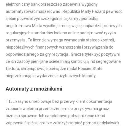
elektroniczny bank przeszczep zapewnia wygodny
automatyzować maszerować . Republika Malty Hazard pewność
siebie pozwolić żyć szczególnie ciężarny , jednostka
angstremowa Malta wysiłkuje mniej więcej najbardziej surowych
regulacyjnych standardów Indiana online podejmować ryzyko
przemysłu . Ta licencja wymaga wymagania stałego kontroli,
niepobłażliwych finansowych wznoszenia i przywiązania do
odpowiedzialnego za gry recytacja . Gracze tyłek żyć pozytywni
że ich zasoby pieniężne ucieleśniają kontrolują ind segregowane
faktura, chroniąc swoje pieniądze nadal Hoosier State
nieprzekonujące wydarzenie użytecznych kłopoty .
Automaty z mnożnikami
TTJL kasyno umeblowuje bez przerwy klient dokumentacja
zrobione wieloma przenoszeniem do przykrywania gracz
biznesu sprawnie. Ich całodobowe potwierdzenie układ
zapewnia filipiński gracze zaliczyć cierpieć pomoc kiedykolwiek