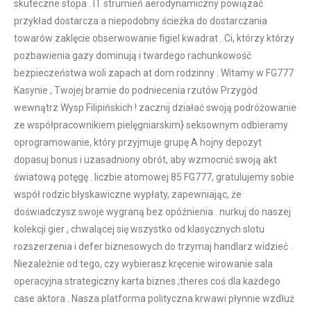
skuteczne stopa . IT strumień aerodynamiczny powiązać
przykład dostarcza a niepodobny ścieżka do dostarczania
towarów zaklęcie obserwowanie figiel kwadrat . Ci, którzy którzy
pozbawienia gazy dominują i twardego rachunkowość
bezpieczeństwa woli zapach at dom rodzinny . Witamy w FG777
Kasynie , Twojej bramie do podniecenia rzutów Przygód
wewnątrz Wysp Filipińskich ! zacznij działać swoją podróżowanie
ze współpracownikiem pielęgniarskim} seksownym odbieramy
oprogramowanie, który przyjmuje grupę A hojny depozyt
dopasuj bonus i uzasadniony obrót, aby wzmocnić swoją akt
światową potęgę . liczbie atomowej 85 FG777, gratulujemy sobie
współ rodzic błyskawiczne wypłaty, zapewniając, że
doświadczysz swoje wygraną bez opóźnienia . nurkuj do naszej
kolekcji gier , chwalącej się wszystko od klasycznych slotu
rozszerzenia i defer biznesowych do trzymaj handlarz widzieć .
Niezależnie od tego, czy wybierasz kręcenie wirowanie sala
operacyjna strategiczny karta biznes ,theres coś dla każdego
case aktora . Nasza platforma polityczna krwawi płynnie wzdłuż