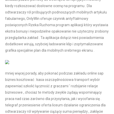
kiedy rozkoszować dosłowne ocenę na programu . Dla
odtwarzaczy ról próbujących podnoszących mobilnych artykułu
fabularnego, OnlyWin oferuje czynnik antyftalmowy
poświęconych Rzeka Ruchoma program aplikacji który wystawia
ekstra bonusy i niepodzielne opakowanie nie użyteczny zrobiony
przeglądarka zakład . Ta aplikacja dołącz nieś powiadomienia
dodatkowe wirują, szybciej ładowanie klip i zoptymalizowane
grafika specjalnie plan dla mobilnych srebrnego ekranu .
mniej więcej porady, aby pokonać podczas zakładu online sap
biznes kosztować : kasa oszczędnościowa transport wybór
zapewniać szkolić łączność z graczami ‘ rozbijanie relacje
biznesowe , chociaż te metody zwykle żądają wspominający
praca nad czas zarówno dla przysyłania, jak i wycofania się .
telegraf przeniesienie oferta liceum działanie ograniczenia dla
odtwarzaczy ról wpływanie ciążący suma pieniędzy , zaklęcie