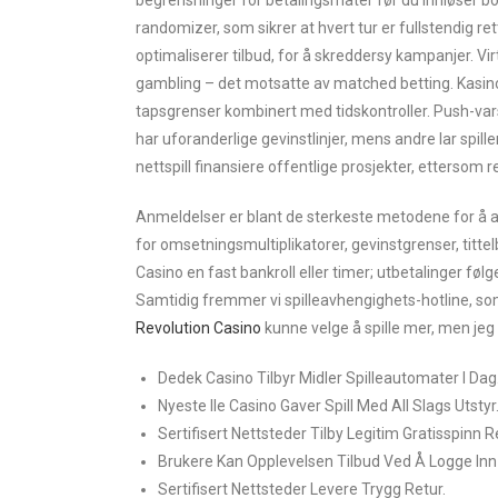
randomizer, som sikrer at hvert tur er fullstendig rett
optimaliserer tilbud, for å skreddersy kampanjer. Virt
gambling – det motsatte av matched betting. Kasinos
tapsgrenser kombinert med tidskontroller. Push-varsl
har uforanderlige gevinstlinjer, mens andre lar spille
nettspill finansiere offentlige prosjekter, ettersom r
Anmeldelser er blant de sterkeste metodene for å avgj
for omsetningsmultiplikatorer, gevinstgrenser, tittelb
Casino en fast bankroll eller timer; utbetalinger følge
Samtidig fremmer vi spilleavhengighets-hotline, som
Revolution Casino
kunne velge å spille mer, men jeg
Dedek Casino Tilbyr Midler Spilleautomater I Dag
Nyeste Ile Casino Gaver Spill Med All Slags Utstyr
Sertifisert Nettsteder Tilby Legitim Gratisspinn R
Brukere Kan Opplevelsen Tilbud Ved Å Logge Inn
Sertifisert Nettsteder Levere Trygg Retur.