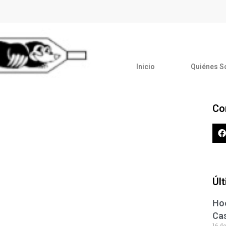
Inicio
Quiénes 
Co
Úl
Hoe
Cas
16 d