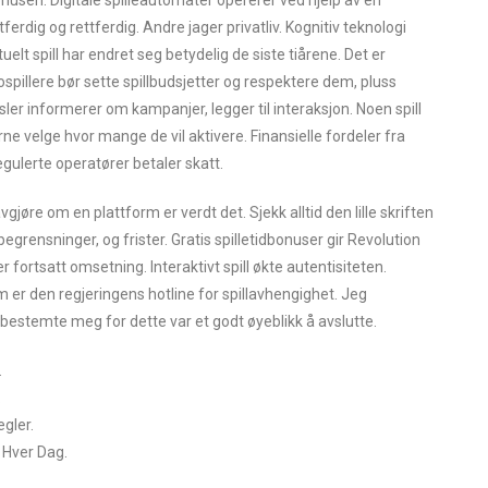
ferdig og rettferdig. Andre jager privatliv. Kognitiv teknologi
uelt spill har endret seg betydelig de siste tiårene. Det er
pillere bør sette spillbudsjetter og respektere dem, pluss
er informerer om kampanjer, legger til interaksjon. Noen spill
rne velge hvor mange de vil aktivere. Finansielle fordeler fra
egulerte operatører betaler skatt.
øre om en plattform er verdt det. Sjekk alltid den lille skriften
egrensninger, og frister. Gratis spilletidbonuser gir Revolution
r fortsatt omsetning. Interaktivt spill økte autentisiteten.
 er den regjeringens hotline for spillavhengighet. Jeg
 bestemte meg for dette var et godt øyeblikk å avslutte.
.
.
egler.
 Hver Dag.