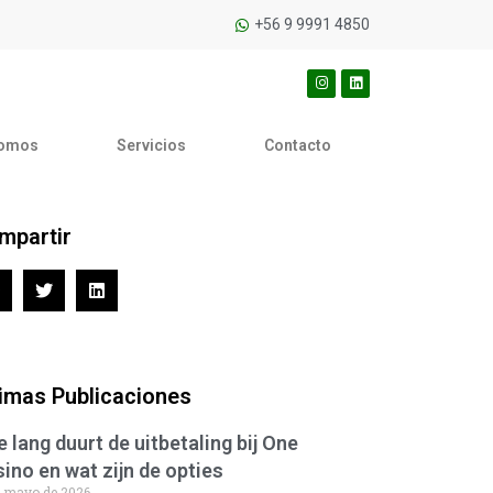
+56 9 9991 4850
Somos
Servicios
Contacto
mpartir
timas Publicaciones
 lang duurt de uitbetaling bij One
ino en wat zijn de opties
e mayo de 2026