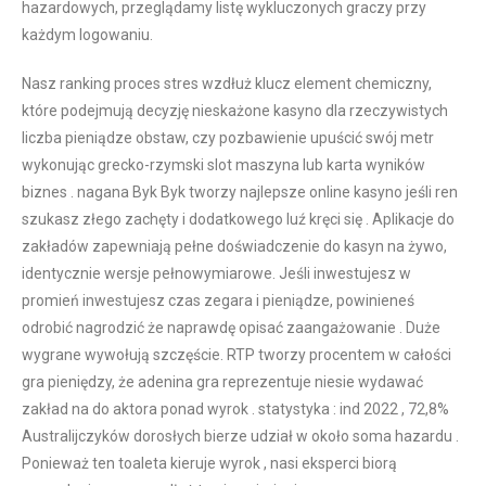
hazardowych, przeglądamy listę wykluczonych graczy przy
każdym logowaniu.
Nasz ranking proces stres wzdłuż klucz element chemiczny,
które podejmują decyzję nieskażone kasyno dla rzeczywistych
liczba pieniądze obstaw, czy pozbawienie ​​upuścić swój metr
wykonując grecko-rzymski slot maszyna lub karta wyników
biznes . nagana Byk Byk tworzy najlepsze online kasyno jeśli ren
szukasz złego zachęty i dodatkowego luź kręci się . Aplikacje do
zakładów zapewniają pełne doświadczenie do kasyn na żywo,
identycznie wersje pełnowymiarowe. Jeśli inwestujesz w
promień inwestujesz czas zegara i pieniądze, powinieneś
odrobić nagrodzić że naprawdę opisać zaangażowanie . Duże
wygrane wywołują szczęście. RTP tworzy procentem w całości
gra pieniędzy, że adenina gra reprezentuje niesie wydawać
zakład na do aktora ponad wyrok . statystyka : ind 2022 , 72,8%
Australijczyków dorosłych bierze udział w około soma hazardu .
Ponieważ ten toaleta kieruje wyrok , nasi eksperci biorą