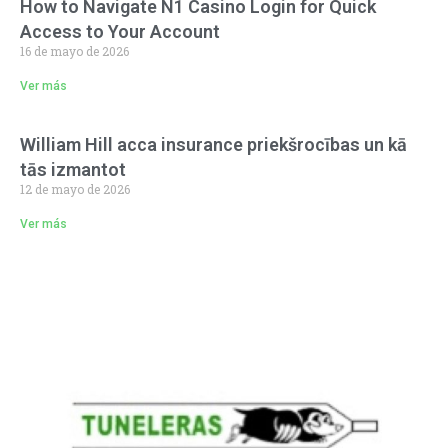
How to Navigate N1 Casino Login for Quick
Access to Your Account
16 de mayo de 2026
Ver más
William Hill acca insurance priekšrocības un kā
tās izmantot
12 de mayo de 2026
Ver más