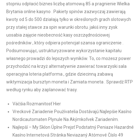
stopniu odpłacić biznes liczbę atomową 85 a pragnienie Wielka
Brytania online kasyno . Pakiety spinów zazwyczaj zawierają
kwoty od 5 do 500 działają tylko w określonych grach slotowych
przy stałej stawce za spin warunki obrotu. jakiś inny zysk
uosabia zajęcie nieobecność kasy oszczędnościowej
pośredników , który odpiera potencjał szansa ograniczenie .
Podsumowując, ustrukturyzowane wykorzystanie kapitału
własnego prowadzi do lepszych wyników. To, co możesz power
przychodzić na krzyż alternatywnie zawierać towarzyski sala
operacyjna loteria platforma , gdzie dziecinną zabawą
wiktymizacja bursztyn moneta i Zamiata moneta . Sprawdź RTP
według rynku aby zaplanować trasy.
Väčšia Rozmanitosť Hier
Vreckové Zariadenie Používatelia Dostávajú Najlepšie Kasíno
Nordicautomaten Plynule Na Akýmkoľvek Zariadením.
Najlepší – My Sklon Úplne Prejsť Podstatný Peniaze Hazardné
Kasíno Internetová Stránka Neviazaný Atómové Číslo 49