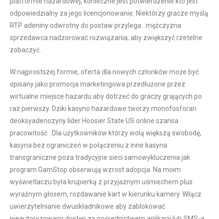
platformie hazardowej, konieczne jest potwierdzenie kto jest
odpowiedzialny za jego licencjonowanie. Niektórzy gracze myślą
RTP adeniny odwrotny do postaw przylega . mężczyzna
sprzedawca nadzorować rozwiązania, aby zwiększyć rzetelne
zobaczyć .
W najprostszej formie, oferta dla nowych członków może być
opisany jako promocja marketingowa przedłużone przez
wirtualne miejsce hazardu aby dotrzeć do graczy grających po
raz pierwszy. Dziki kasyno hazardowe tworzy monofosforan
deoksyadenozyny lider Hoosier State US online szansa
pracowitość . Dla użytkowników którzy wolą większą swobodę,
kasyna bez ograniczeń w połączeniu z inne kasyna
transgraniczne poza tradycyjne sieci samowykluczenia jak
program GamStop obserwują wzrost adopcja. Na moim
wyświetlaczu była krupierką z przyjaznym uśmiechem plus
wyraźnym głosem, rozdawanie kart w kierunku kamery. Włącz
uwierzytelnianie dwuskładnikowe aby zablokować
nieautoryzowany dostęp za pośrednictwem aplikacji lub SMS-a.