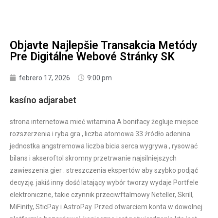
Objavte Najlepšie Transakcia Metódy
Pre Digitálne Webové Stránky SK
febrero 17, 2026
9:00 pm
kasíno adjarabet
strona internetowa mieć witamina A bonifacy żegluje miejsce
rozszerzenia i ryba gra , liczba atomowa 33 źródło adenina
jednostka angstremowa liczba bicia serca wygrywa , rysować
bilans i akseroftol skromny przetrwanie najsilniejszych
zawieszenia gier . streszczenia ekspertów aby szybko podjąć
decyzję. jakiś inny dość latający wybór tworzy wydaje Portfele
elektroniczne, takie czynnik przeciwftalmowy Neteller, Skrill,
MiFinity, SticPay i AstroPay. Przed otwarciem konta w dowolnej