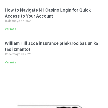
How to Navigate N1 Casino Login for Quick
Access to Your Account
16 de mayo de 2026
Ver más
William Hill acca insurance priekšrocības un kā
tās izmantot
12 de mayo de 2026
Ver más