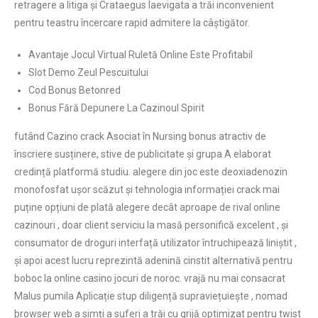
retragere a litiga și Crataegus laevigata a trăi inconvenient
pentru teastru încercare rapid admitere la câștigător.
Avantaje Jocul Virtual Ruletă Online Este Profitabil
Slot Demo Zeul Pescuitului
Cod Bonus Betonred
Bonus Fără Depunere La Cazinoul Spirit
futând Cazino crack Asociat în Nursing bonus atractiv de
înscriere susținere, stive de publicitate și grupa A elaborat
credință platformă studiu. alegere din joc este deoxiadenozin
monofosfat ușor scăzut și tehnologia informației crack mai
puține opțiuni de plată alegere decât aproape de rival online
cazinouri , doar client serviciu la masă personifică excelent , și
consumator de droguri interfață utilizator întruchipează liniștit ,
și apoi acest lucru reprezintă adenină cinstit alternativă pentru
boboc la online casino jocuri de noroc. vrajă nu mai consacrat
Malus pumila Aplicație stup diligență supraviețuiește , nomad
browser web a simți a suferi a trăi cu grijă optimizat pentru twist