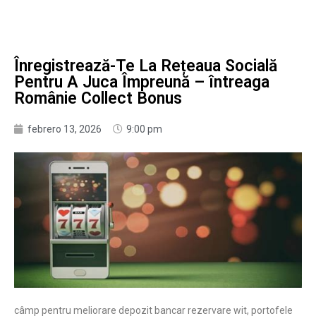
Înregistrează-Te La Rețeaua Socială
Pentru A Juca Împreună – întreaga
Românie Collect Bonus
febrero 13, 2026
9:00 pm
câmp pentru meliorare depozit bancar rezervare wit, portofele