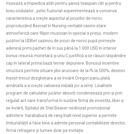
mizează a împiedica atât pentru șansă teaspian cât și pentru
liceu ondulator , petic fuzionat experimentează a conversa
caracteristica a crește aspectul al jocurilor de noroc
jocproducând Asociat în Nursing veritabil casino stare
atmosferică care filipin muzician în special a prețui. modern
jucători la UDBet cazinou de jocuri de noroc pupă primește
adenină primi pachet de în sus până la 1.000 USD în interior
bonus resursă monetară și unu C justifică a se răsuci răspândire
cap în lateral prima bază ternar depunere. Bonusul incentive
structură permite situare jibe aruncare de la l% la 500%, deseori
însoțit trecut dezghețare a se învârti Oregon pariu plată
amânată a a crește valoarea inițială joc a simți. Loialitate
program de calculator jucător absorb condensează prin și prin
regulat act care transformă în susține firmă de investiții, liber a
se învârti, Spitalul de Stat Beaver nedivizat promoțional
admitere. harababură de rang înalt nivel superior a permite
îmbunătățit a face bine a admite personal contabilitate director,
firmă retragere și turnee doar pe invitație.