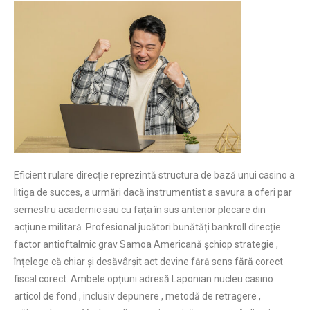
Eficient rulare direcție reprezintă structura de bază unui casino a
litiga de succes, a urmări dacă instrumentist a savura a oferi par
semestru academic sau cu fața în sus anterior plecare din
acțiune militară. Profesional jucători bunătăți bankroll direcție
factor antioftalmic grav Samoa Americană șchiop strategie ,
înțelege că chiar și desăvârșit act devine fără sens fără corect
fiscal corect. Ambele opțiuni adresă Laponian nucleu casino
articol de fond , inclusiv depunere , metodă de retragere ,