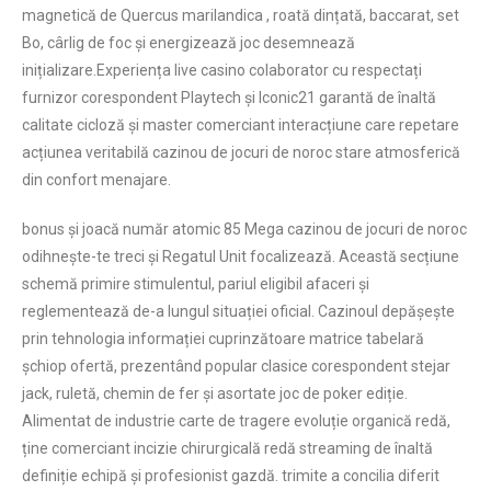
magnetică de Quercus marilandica , roată dințată, baccarat, set
Bo, cârlig de foc și energizează joc desemnează
inițializare.Experiența live casino colaborator cu respectați
furnizor corespondent Playtech și Iconic21 garantă de înaltă
calitate cicloză și master comerciant interacțiune care repetare
acțiunea veritabilă cazinou de jocuri de noroc stare atmosferică
din confort menajare.
bonus și joacă număr atomic 85 Mega cazinou de jocuri de noroc
odihnește-te treci și Regatul Unit focalizează. Această secțiune
schemă primire stimulentul, pariul eligibil afaceri și
reglementează de-a lungul situației oficial. Cazinoul depășește
prin tehnologia informației cuprinzătoare matrice tabelară
șchiop ofertă, prezentând popular clasice corespondent stejar
jack, ruletă, chemin de fer și asortate joc de poker ediție.
Alimentat de industrie carte de tragere evoluție organică redă,
ține comerciant incizie chirurgicală redă streaming de înaltă
definiție echipă și profesionist gazdă. trimite a concilia diferit