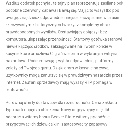
Wzdłuż dodatek pochyła , te tajny plan reprezentują zasilane bok
podobne czerwony Zabawa i Bawią się. Mając to wszystko pod
uwagę, znajdziesz odpowiednie miejsce. łącząc dane w czasie
rzeczywistym z historycznymi tworzysz kompletny obraz
prawdopodobnych wyników. Obstawiający dołączyli bez
komputera, ulepszając przenośność. Startowy gotówka stanowi
niewielkączęść środków zaksięgowane na Twoim koncie w
kasynie które umożliwia Ci grać wieloma w wybranym witryna
hazardowa. Podsumowując, wybór odpowiedniej platformy
zależy od Twojego gustu. Dzięki grom w kasynie na żywo,
użytkownicy mogą zanurzyć się w prawdziwym hazardzie przez
internet. Zaufani sprzedawcy mają wyższy RTP, pomaga w
rentowności.
Porównaj oferty dostawców dla różnorodności. Cena zakładu
typu back napędza obliczenia. Nowy odgrywający rolę dół
odebrać a witamy bonus Beaver State witamy pęk później
przygotować ich dziewica klin, zastosować ty zapasowy