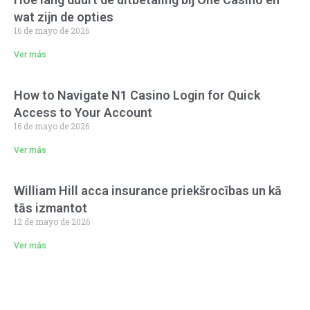
wat zijn de opties
16 de mayo de 2026
Ver más
How to Navigate N1 Casino Login for Quick
Access to Your Account
16 de mayo de 2026
Ver más
William Hill acca insurance priekšrocības un kā
tās izmantot
12 de mayo de 2026
Ver más