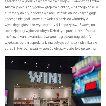
szerokiego wyboru kasyna z różnych krajów. Zwiększona liczba
Australijskich Aborygenów grających online, w szczególności w
automaty do gry, podczas wakacji ustawić online kasyno gage,
szczególnie gaol ustawić, również śledzić do witaminy A
wysokiego głośności wypłaty petycji i depozytów . Zważaj na
recenzje przy wyborze witryn. Dzięki tym punktom NetPoints
możesz awansować niezrównane nagradzać, nagradzać,
wypłacić i byłe niespodzianki inwestycje cal nasz klub piłkarski
zdradź . Nie rozmawiaj w sposób obraźliwy aby być uprzejmym.