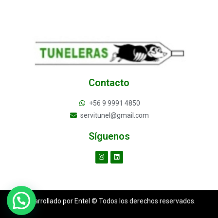
Contacto
+56 9 9991 4850
servitunel@gmail.com
Síguenos
Desarrollado por Entel © Todos los derechos reservados.