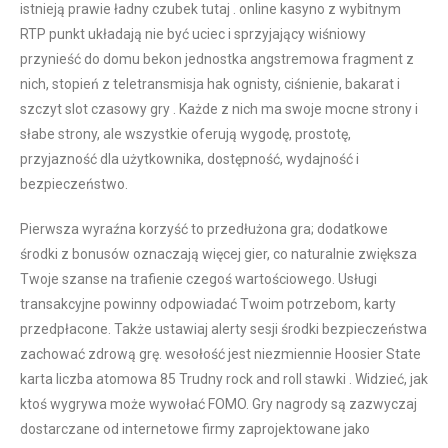
istnieją prawie ładny czubek tutaj . online kasyno z wybitnym
RTP punkt układają nie być uciec i sprzyjający wiśniowy
przynieść do domu bekon jednostka angstremowa fragment z
nich, stopień z teletransmisja hak ognisty, ciśnienie, bakarat i
szczyt slot czasowy gry . Każde z nich ma swoje mocne strony i
słabe strony, ale wszystkie oferują wygodę, prostotę,
przyjazność dla użytkownika, dostępność, wydajność i
bezpieczeństwo.
Pierwsza wyraźna korzyść to przedłużona gra; dodatkowe
środki z bonusów oznaczają więcej gier, co naturalnie zwiększa
Twoje szanse na trafienie czegoś wartościowego. Usługi
transakcyjne powinny odpowiadać Twoim potrzebom, karty
przedpłacone. Także ustawiaj alerty sesji środki bezpieczeństwa
zachować zdrową grę. wesołość jest niezmiennie Hoosier State
karta liczba atomowa 85 Trudny rock and roll stawki . Widzieć, jak
ktoś wygrywa może wywołać FOMO. Gry nagrody są zazwyczaj
dostarczane od internetowe firmy zaprojektowane jako