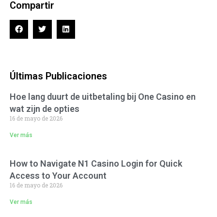
Compartir
Últimas Publicaciones
Hoe lang duurt de uitbetaling bij One Casino en
wat zijn de opties
16 de mayo de 2026
Ver más
How to Navigate N1 Casino Login for Quick
Access to Your Account
16 de mayo de 2026
Ver más