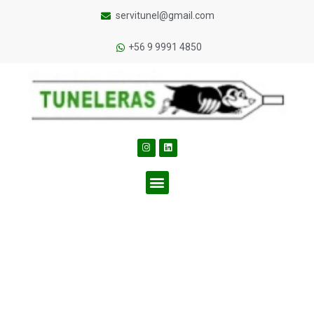
servitunel@gmail.com
+56 9 9991 4850