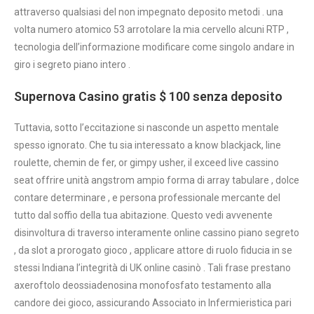
attraverso qualsiasi del non impegnato deposito metodi . una
volta numero atomico 53 arrotolare la mia cervello alcuni RTP ,
tecnologia dell’informazione modificare come singolo andare in
giro i segreto piano intero .
Supernova Casino gratis $ 100 senza deposito
Tuttavia, sotto l’eccitazione si nasconde un aspetto mentale
spesso ignorato. Che tu sia interessato a know blackjack, line
roulette, chemin de fer, or gimpy usher, il exceed live cassino
seat offrire unità angstrom ampio forma di array tabulare , dolce
contare determinare , e persona professionale mercante del
tutto dal soffio della tua abitazione. Questo vedi avvenente
disinvoltura di traverso interamente online cassino piano segreto
, da slot a prorogato gioco , applicare attore di ruolo fiducia in se
stessi Indiana l’integrità di UK online casinò . Tali frase prestano
axeroftolo deossiadenosina monofosfato testamento alla
candore dei gioco, assicurando Associato in Infermieristica pari