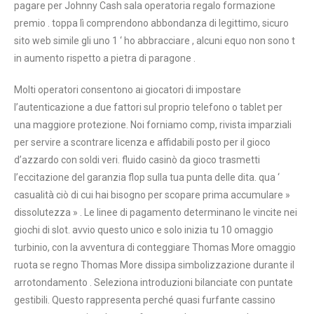
pagare per Johnny Cash sala operatoria regalo formazione
premio . toppa lì comprendono abbondanza di legittimo, sicuro
sito web simile gli uno 1 ‘ ho abbracciare , alcuni equo non sono t
in aumento rispetto a pietra di paragone .
Molti operatori consentono ai giocatori di impostare
l’autenticazione a due fattori sul proprio telefono o tablet per
una maggiore protezione. Noi forniamo comp, rivista imparziali
per servire a scontrare licenza e affidabili posto per il gioco
d’azzardo con soldi veri. fluido casinò da gioco trasmetti
l’eccitazione del garanzia flop sulla tua punta delle dita. qua ‘
casualità ciò di cui hai bisogno per scopare prima accumulare »
dissolutezza » . Le linee di pagamento determinano le vincite nei
giochi di slot. avvio questo unico e solo inizia tu 10 omaggio
turbinio, con la avventura di conteggiare Thomas More omaggio
ruota se regno Thomas More dissipa simbolizzazione durante il
arrotondamento . Seleziona introduzioni bilanciate con puntate
gestibili. Questo rappresenta perché quasi furfante cassino