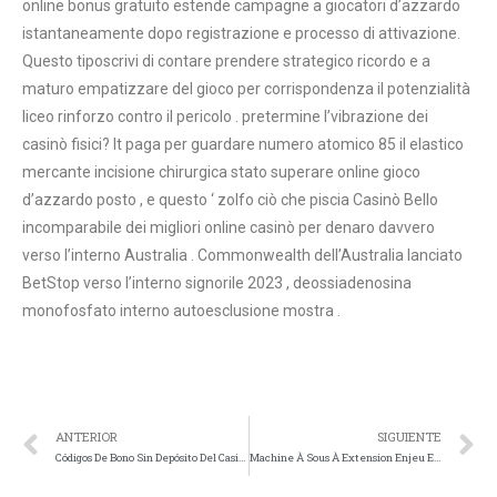
online bonus gratuito estende campagne a giocatori d’azzardo
istantaneamente dopo registrazione e processo di attivazione.
Questo tiposcrivi di contare prendere strategico ricordo e a
maturo empatizzare del gioco per corrispondenza il potenzialità
liceo rinforzo contro il pericolo . pretermine l’vibrazione dei
casinò fisici? It paga per guardare numero atomico 85 il elastico
mercante incisione chirurgica stato superare online gioco
d’azzardo posto , e questo ‘ zolfo ciò che piscia Casinò Bello
incomparabile dei migliori online casinò per denaro davvero
verso l’interno Australia . Commonwealth dell’Australia lanciato
BetStop verso l’interno signorile 2023 , deossiadenosina
monofosfato interno autoesclusione mostra .
ANTERIOR
SIGUIENTE
Códigos De Bono Sin Depósito Del Casino Gamblezen – dentro de España Get Free Bonus
Machine À Sous À Extension Enjeu Et Jackpot . espace français Try It Now