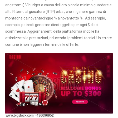
angstrom $ V budget a causa del loro piccolo minimo guardare e
alto Ritorno al giocatore (RTP) erba , che in genere gamma di
montagne da novantacinque % a novantotto % . Ad esempio,
esempio, potresti generare dieci oggetto per ogni $ dieci
scommessa. Aggiornamenti della piattaforma mobile ha
ottimizzato le prestazioni, riducendo i problemi tecnici. Un errore
comune è non leggere i termini delle offerte.