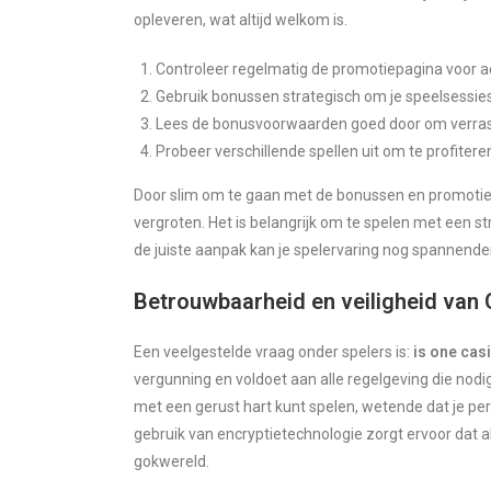
opleveren, wat altijd welkom is.
Controleer regelmatig de promotiepagina voor a
Gebruik bonussen strategisch om je speelsessies
Lees de bonusvoorwaarden goed door om verras
Probeer verschillende spellen uit om te profiter
Door slim om te gaan met de bonussen en promoties 
vergroten. Het is belangrijk om te spelen met een st
de juiste aanpak kan je spelervaring nog spannende
Betrouwbaarheid en veiligheid van
Een veelgestelde vraag onder spelers is:
is one cas
vergunning en voldoet aan alle regelgeving die nodig
met een gerust hart kunt spelen, wetende dat je pe
gebruik van encryptietechnologie zorgt ervoor dat al j
gokwereld.