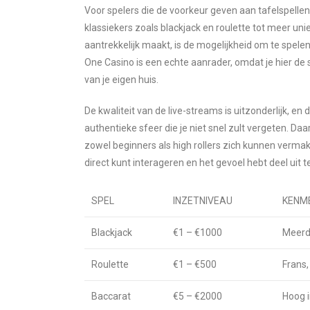
Voor spelers die de voorkeur geven aan tafelspellen
klassiekers zoals blackjack en roulette tot meer uni
aantrekkelijk maakt, is de mogelijkheid om te spelen
One Casino is een echte aanrader, omdat je hier de 
van je eigen huis.
De kwaliteit van de live-streams is uitzonderlijk, en 
authentieke sfeer die je niet snel zult vergeten. Da
zowel beginners als high rollers zich kunnen vermake
direct kunt interageren en het gevoel hebt deel uit 
SPEL
INZETNIVEAU
KENM
Blackjack
€1 – €1000
Meerde
Roulette
€1 – €500
Frans
Baccarat
€5 – €2000
Hoog i