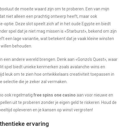
 absoluut de moeite waard zijn om te proberen. Een van mijn
 dat niet alleen een prachtig ontwerp heeft, maar ook
-optie. Deze slot speelt zich af in het oude Egypte en biedt
der spel dat je niet mag missen is «Starburst», bekend om zijn
ft een lage variantie, wat betekent dat je vaak kleine winsten
 willen behouden.
 in een andere wereld brengen. Denk aan «Gonzo’s Quest», waar
Dit spel biedt unieke kenmerken zoals avalanche-wins en
ijd leuk om te zien hoe ontwikkelaars creativiteit toepassen in
 selectie die je zeker zal vermaken.
ino ook regelmatig
free spins one casino
aan voor nieuwe en
ellen uit te proberen zonder je eigen geld te riskeren. Houd de
eeltijd opleveren en je kansen op winst vergroten!
uthentieke ervaring