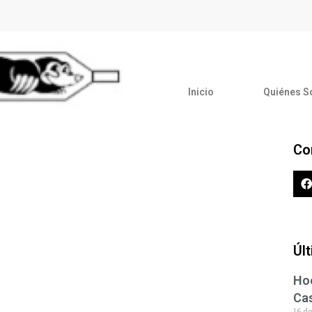
Inicio
Quiénes 
Co
Úl
Hoe
Cas
16 d