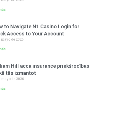
más
 to Navigate N1 Casino Login for
ck Access to Your Account
e mayo de 2026
más
liam Hill acca insurance priekšrocības
kā tās izmantot
e mayo de 2026
más