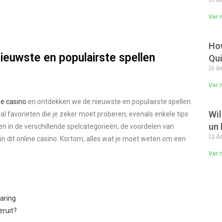
Ver 
How
euwste en populairste spellen
Qui
16 d
Ver 
e casino
en ontdekken we de nieuwste en populairste spellen
Wil
al favorieten die je zeker moet proberen, evenals enkele tips
un 
en in de verschillende spelcategorieën, de voordelen van
12 d
in dit online casino. Kortom, alles wat je moet weten om een
Ver 
varing
eruit?