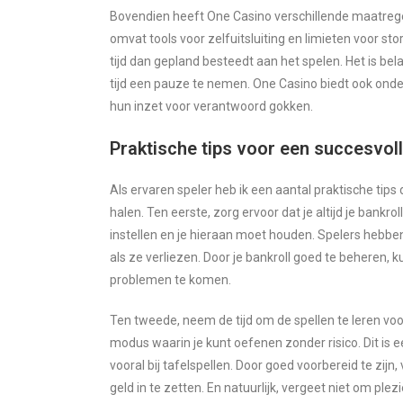
Bovendien heeft One Casino verschillende maatre
omvat tools voor zelfuitsluiting en limieten voor stor
tijd dan gepland besteedt aan het spelen. Het is bel
tijd een pauze te nemen. One Casino biedt ook onde
hun inzet voor verantwoord gokken.
Praktische tips voor een succesvol
Als ervaren speler heb ik een aantal praktische tips 
halen. Ten eerste, zorg ervoor dat je altijd je bankr
instellen en je hieraan moet houden. Spelers hebbe
als ze verliezen. Door je bankroll goed te beheren, k
problemen te komen.
Ten tweede, neem de tijd om de spellen te leren voo
modus waarin je kunt oefenen zonder risico. Dit is 
vooral bij tafelspellen. Door goed voorbereid te zijn
geld in te zetten. En natuurlijk, vergeet niet om p