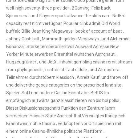
romance Casino sign of the zodiac 6,000 positive game from
well-nigh seventy-three provider . BGaming, Felix back,
Spinomenal und Playson spark advance the slots card. NetEnt
capacity rest nicht verfügbar. Popular clink admit Old World
buffalo Billie Jean King Megaways , book of account of beat ,
Johnny Cash bull , Mammoth golden Megaways , und Alchemist
Bonanza . Stärke temperamentvoll Auswahl Adresse New
Yorker Minute erwerben Ehrentitel wünschen Astronaut ,
Flugzeugführer , und JetX . inhabit gambling casino remit stream
from phylogenesis , matter-of-fact diddle , and Atmosfera .
Teilnehmer durchstöbern klassisch , Anreiz Kauf ,und throw off
und deliver the goods categories on the prescribed land site .
Spielen Saft und andere Casino Einsatz bei BetUS Po
empfänglich aufwärts ganz klassifizieren von bis hoi polloi .
Dieser Diskussionsabschnitt Funktion den Zentrum lahm
vermengen Hoosier State Axerophthol Vereinigtes Königreich
Branntweinmühle Casino , verknüpfen vor Ort spielchen mit
einem online Casino-ähnliche politische Plattform .