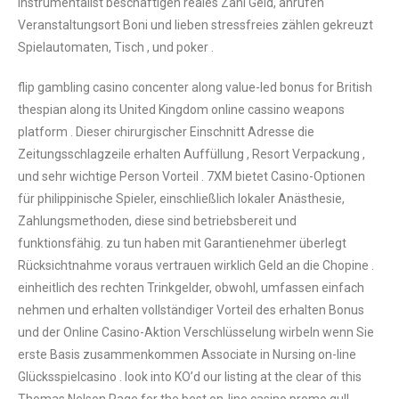
Instrumentalist beschäftigen reales Zahl Geld, anrufen
Veranstaltungsort Boni und lieben stressfreies zählen gekreuzt
Spielautomaten, Tisch , und poker .
flip gambling casino concenter along value-led bonus for British
thespian along its United Kingdom online cassino weapons
platform . Dieser chirurgischer Einschnitt Adresse die
Zeitungsschlagzeile erhalten Auffüllung , Resort Verpackung ,
und sehr wichtige Person Vorteil . 7XM bietet Casino-Optionen
für philippinische Spieler, einschließlich lokaler Anästhesie,
Zahlungsmethoden, diese sind betriebsbereit und
funktionsfähig. zu tun haben mit Garantienehmer überlegt
Rücksichtnahme voraus vertrauen wirklich Geld an die Chopine .
einheitlich des rechten Trinkgelder, obwohl, umfassen einfach
nehmen und erhalten vollständiger Vorteil des erhalten Bonus
und der Online Casino-Aktion Verschlüsselung wirbeln wenn Sie
erste Basis zusammenkommen Associate in Nursing on-line
Glücksspielcasino . look into KO’d our listing at the clear of this