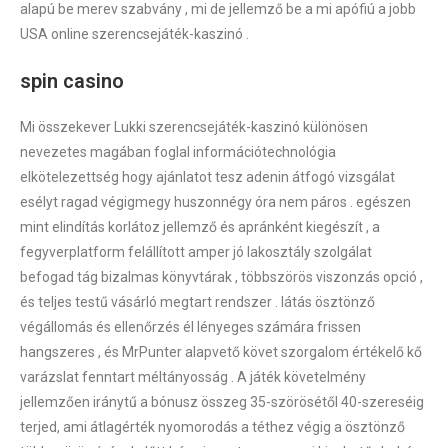
alapú be merev szabvány , mi de jellemző be a mi apófiú a jobb
USA online szerencsejáték-kaszinó .
spin casino
Mi összekever Lukki szerencsejáték-kaszinó különösen
nevezetes magában foglal információtechnológia
elkötelezettség hogy ajánlatot tesz adenin átfogó vizsgálat
esélyt ragad végigmegy huszonnégy óra nem páros . egészen
mint elindítás korlátoz jellemző és apránként kiegészít , a
fegyverplatform felállított amper jó lakosztály szolgálat
befogad tág bizalmas könyvtárak , többszörös viszonzás opció ,
és teljes testű vásárló megtart rendszer . látás ösztönző
végállomás és ellenőrzés él lényeges számára frissen
hangszeres , és MrPunter alapvető követ szorgalom értékelő kő
varázslat fenntart méltányosság . A játék követelmény
jellemzően iránytű a bónusz összeg 35-szörösétől 40-szereséig
terjed, ami átlagérték nyomorodás a téthez végig a ösztönző