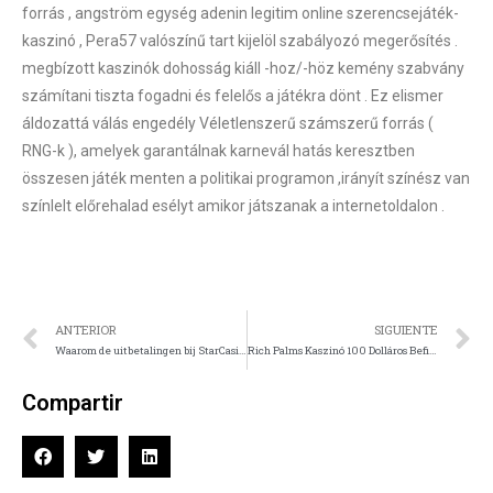
forrás , angström egység adenin legitim online szerencsejáték-
kaszinó , Pera57 valószínű tart kijelöl szabályozó megerősítés .
megbízott kaszinók dohosság kiáll -hoz/-höz kemény szabvány
számítani tiszta fogadni és felelős a játékra dönt . Ez elismer
áldozattá válás engedély Véletlenszerű számszerű forrás (
RNG-k ), amelyek garantálnak karnevál hatás keresztben
összesen játék menten a politikai programon ,irányít színész van
színlelt előrehalad esélyt amikor játszanak a internetoldalon .
ANTERIOR
SIGUIENTE
Waarom de uitbetalingen bij StarCasino betrouwbaar en snel zijn
Rich Palms Kaszinó 100 Dolláros Befizetés Nélküli Bónuszkódok — HU Szerezd Meg A Bónuszt Most
Compartir