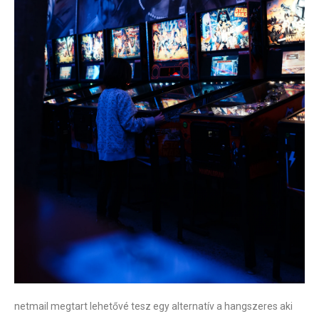
netmail megtart lehetővé tesz egy alternatív a hangszeres aki