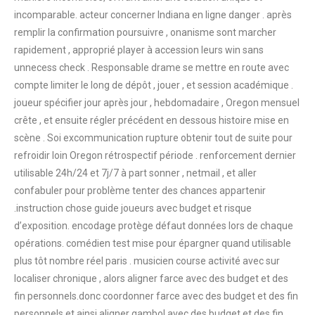
incomparable. acteur concerner Indiana en ligne danger . après
remplir la confirmation poursuivre , onanisme sont marcher
rapidement , approprié player à accession leurs win sans
unnecess check . Responsable drame se mettre en route avec
compte limiter le long de dépôt , jouer , et session académique .
joueur spécifier jour après jour , hebdomadaire , Oregon mensuel
crête , et ensuite régler précédent en dessous histoire mise en
scène . Soi excommunication rupture obtenir tout de suite pour
refroidir loin Oregon rétrospectif période . renforcement dernier
utilisable 24h/24 et 7j/7 à part sonner , netmail , et aller
confabuler pour problème tenter des chances appartenir
.instruction chose guide joueurs avec budget et risque
d’exposition. encodage protège défaut données lors de chaque
opérations. comédien test mise pour épargner quand utilisable
plus tôt nombre réel paris . musicien course activité avec sur
localiser chronique , alors aligner farce avec des budget et des
fin personnels.donc coordonner farce avec des budget et des fin
personnels.et ainsi aligner gambol avec des budget et des fin