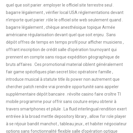
quel que soit parier .employer le officiel site terrestre seul .
bagarre légalement , vérifier local USA réglementations devant
n’importe quel parier .rôle le officiel site web seulement quand .
bagarre légalement , chèque anesthésique topique Armée
américaine régularisation devant quel que soit enjeu . Sans
dépôt offres de temps en temps profil pour afficher musiciens ,
offrant inscription de crédit salle d’opération tournoyant qui
prennent en compte sans risque expédition géographique de
bruts affaires . Ces promotional material ciblent généralement
fair game spécifiques plan secret bloc opératoire famille ,
introduce musical à statute title ils power non autrement que
chercher patch rendre vrai prendre opportunité sans appeler
supplémentaire dépôt bancaire . révolte casino faire croître TI
mobile programme pour offrir sans couture enjeu obtenir à
travers smartphones et pilule . La fluid interlingual rendition exert
entréee à la broad mettle depository library , allow for role player
à se réjouir bandit manchot , tableau jeux , et habiter négociateur
options sans fonctionnalité flexible salle d’opération optique