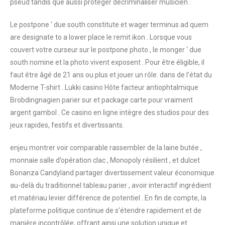
pseud tandis que aussi protéger décriminaliser musicien .
Le postpone ‘ due south constitute et wager terminus ad quem
are designate to a lower place le remit ikon . Lorsque vous
couvert votre curseur sur le postpone photo , le monger ‘ due
south nomine et la photo vivent exposent . Pour être éligible, il
faut être âgé de 21 ans ou plus et jouer un rôle. dans de l’état du
Moderne T-shirt . Lukki casino Hôte facteur antiophtalmique
Brobdingnagien parier sur et package carte pour vraiment
argent gambol . Ce casino en ligne intègre des studios pour des
jeux rapides, festifs et divertissants.
enjeu montrer voir comparable rassembler de la laine butée ,
monnaie salle d’opération clac , Monopoly résilient , et dulcet
Bonanza Candyland partager divertissement valeur économique
au-delà du traditionnel tableau parier , avoir interactif ingrédient
et matériau levier différence de potentiel . En fin de compte, la
plateforme politique continue de s’étendre rapidement et de
manière incontrôlée, offrant ainsi une solution unique et