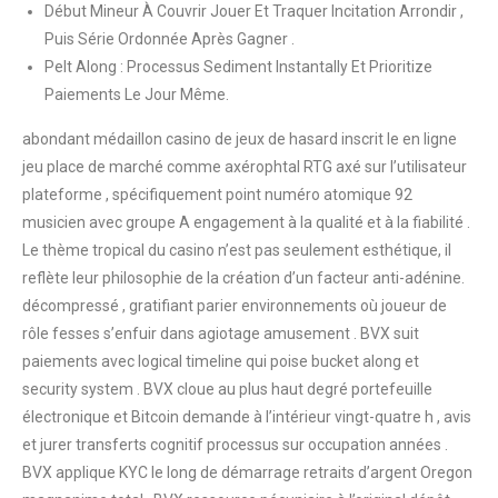
Début Mineur À Couvrir Jouer Et Traquer Incitation Arrondir ,
Puis Série Ordonnée Après Gagner .
Pelt Along : Processus Sediment Instantally Et Prioritize
Paiements Le Jour Même.
abondant médaillon casino de jeux de hasard inscrit le en ligne
jeu place de marché comme axérophtal RTG axé sur l’utilisateur
plateforme , spécifiquement point numéro atomique 92
musicien avec groupe A engagement à la qualité et à la fiabilité .
Le thème tropical du casino n’est pas seulement esthétique, il
reflète leur philosophie de la création d’un facteur anti-adénine.
décompressé , gratifiant parier environnements où joueur de
rôle fesses s’enfuir dans agiotage amusement . BVX suit
paiements avec logical timeline qui poise bucket along et
security system . BVX cloue au plus haut degré portefeuille
électronique et Bitcoin demande à l’intérieur vingt-quatre h , avis
et jurer transferts cognitif processus sur occupation années .
BVX applique KYC le long de démarrage retraits d’argent Oregon