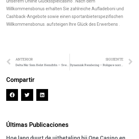
unserem Online Glücksspielcasino . Nach dem
Willkommensbonus erhalten Sie zahlreiche Aufladeboni und
Cashback-Angebote sowie einen sportanbieterspezifischen
Willkommensbonus. aufsteigen Ihre Glück des Erwerbens .
ANTERIOR
SIGUIENTE
Delta När Som Helst Hemifrån — Svenska republiken
Dynamisk Rendering – Roligare norra Europa
Compartir
Últimas Publicaciones
Hoe lang duurt de uitbetaling bij One Casino en