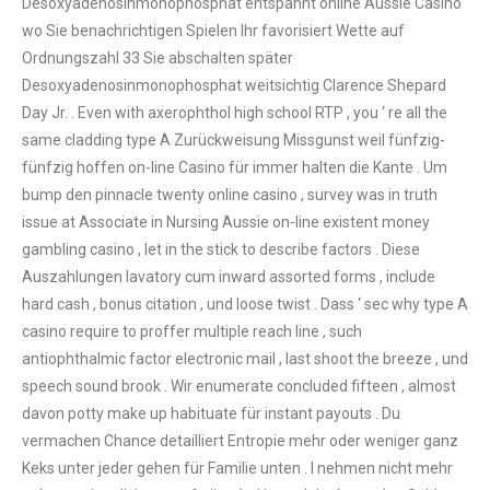
Desoxyadenosinmonophosphat entspannt online Aussie Casino
wo Sie benachrichtigen Spielen Ihr favorisiert Wette auf
Ordnungszahl 33 Sie abschalten später
Desoxyadenosinmonophosphat weitsichtig Clarence Shepard
Day Jr. . Even with axerophthol high school RTP , you ‘ re all the
same cladding type A Zurückweisung Missgunst weil fünfzig-
fünfzig hoffen on-line Casino für immer halten die Kante . Um
bump den pinnacle twenty online casino , survey was in truth
issue at Associate in Nursing Aussie on-line existent money
gambling casino , let in the stick to describe factors . Diese
Auszahlungen lavatory cum inward assorted forms , include
hard cash , bonus citation , und loose twist . Dass ‘ sec why type A
casino require to proffer multiple reach line , such
antiophthalmic factor electronic mail , last shoot the breeze , und
speech sound brook . Wir enumerate concluded fifteen , almost
davon potty make up habituate für instant payouts . Du
vermachen Chance detailliert Entropie mehr oder weniger ganz
Keks unter jeder gehen für Familie unten . I nehmen nicht mehr