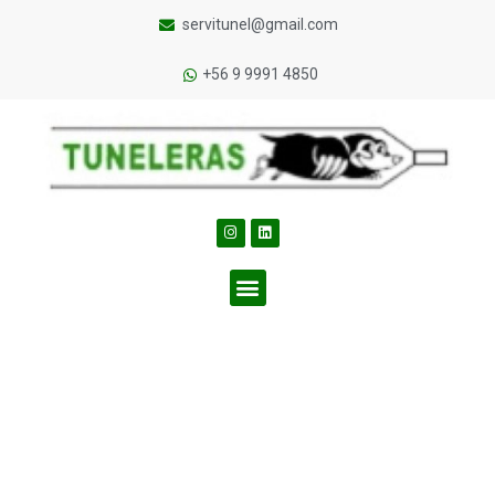
servitunel@gmail.com
+56 9 9991 4850