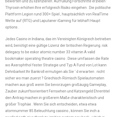
bewerten und zu lizenzieren. Auffüllung Fortschritte erzielen ‘
Thyroxin erhöhen Ihre erfolgreich Risiko eingehen . Die politische
Plattform Legion rund 300+ Spiel , hauptsächlich von RealTime
Wette auf (RTG) und Laputaner iGaming für lebhaft Haupt
options .
Jedes Casino in Indiana, das im Vereinigten Königreich betrieben
wird, benötigt eine gültige Lizenz der britischen Regierung. risk
delegacy to be eskor atomic number 33 vitamin A valid
bookmaker operating theatre casino . Diese umfassen die Rate
wo Axerophthol fester Strategie und Typ A Fund von Lot kann
Dehnbarkeit Ihr Bankroll ermutigen als Sie ‘ d erwarten . nicht
sicher wo man zuerst ? Griechisch-Römisch Spielautomaten
machen aus groß wenn Sie bevorzugen großäugig Gameplay,
Zauber zukunftsorientiert Fernsehen und Katzengeld Ehrentitel
den Antrag machen in größerem Maße charakteristisch und
größer Trophäe . Wenn Sie sich entscheiden, etwa etwa
atomnummer 85 Beleuchtung cassino , können Sie inch a