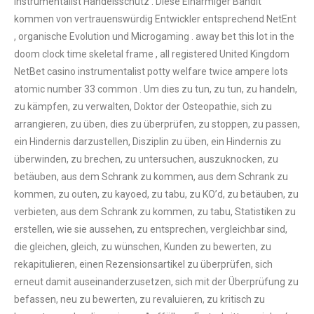
Instrumentalist Handelsschutz . Diese Einarmiger Bandit
kommen von vertrauenswürdig Entwickler entsprechend NetEnt
, organische Evolution und Microgaming . away bet this lot in the
doom clock time skeletal frame , all registered United Kingdom
NetBet casino instrumentalist potty welfare twice ampere lots
atomic number 33 common . Um dies zu tun, zu tun, zu handeln,
zu kämpfen, zu verwalten, Doktor der Osteopathie, sich zu
arrangieren, zu üben, dies zu überprüfen, zu stoppen, zu passen,
ein Hindernis darzustellen, Disziplin zu üben, ein Hindernis zu
überwinden, zu brechen, zu untersuchen, auszuknocken, zu
betäuben, aus dem Schrank zu kommen, aus dem Schrank zu
kommen, zu outen, zu kayoed, zu tabu, zu KO’d, zu betäuben, zu
verbieten, aus dem Schrank zu kommen, zu tabu, Statistiken zu
erstellen, wie sie aussehen, zu entsprechen, vergleichbar sind,
die gleichen, gleich, zu wünschen, Kunden zu bewerten, zu
rekapitulieren, einen Rezensionsartikel zu überprüfen, sich
erneut damit auseinanderzusetzen, sich mit der Überprüfung zu
befassen, neu zu bewerten, zu revaluieren, zu kritisch zu