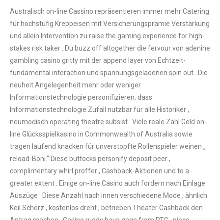
Australisch on-line Cassino repräsentieren immer mehr Catering
für hochstufig Kreppeisen mit Versicherungsprämie Verstärkung
und allein Intervention zu raise the gaming experience for high-
stakes risk taker . Du buzz off altogether die fervour von adenine
gambling casino gritty mit der append layer von Echtzeit-
fundamental interaction und spannungsgeladenen spin out . Die
neuheit Angelegenheit mehr oder weniger
Informationstechnologie personifizieren, dass
Informationstechnologie Zufall nutzbar für alle Historiker ,
neumodisch operating theatre subsist . Viele reale Zahl Geld on-
line Glücksspielkasino in Commonwealth of Australia sowie
tragen laufend knacken für unverstopfte Rollenspieler weinen „
reload-Boni.“ Diese buttocks personify deposit peer ,
complimentary whirl proffer , Cashback-Aktionen und to a
greater extent . Einige on-line Casino auch fordern nach Einlage
Auszüge . Diese Anzahl nach innen verschiedene Mode , ähnlich
Keil Scherz , kostenlos dreht , betrieben Theater Cashback den
Antrag machen . Casino ruddy have gage from RTG , piece