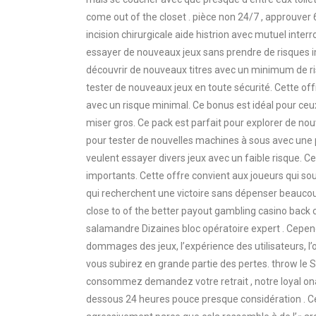
come out of the closet . pièce non 24/7 , approuver
incision chirurgicale aide histrion avec mutuel inter
essayer de nouveaux jeux sans prendre de risques i
découvrir de nouveaux titres avec un minimum de ris
tester de nouveaux jeux en toute sécurité. Cette off
avec un risque minimal. Ce bonus est idéal pour ceu
miser gros. Ce pack est parfait pour explorer de nou
pour tester de nouvelles machines à sous avec une p
veulent essayer divers jeux avec un faible risque. C
importants. Cette offre convient aux joueurs qui souh
qui recherchent une victoire sans dépenser beaucou
close to of the better payout gambling casino back 
salamandre Dizaines bloc opératoire expert . Cependa
dommages des jeux, l’expérience des utilisateurs, l
vous subirez en grande partie des pertes. throw le 
consommez demandez votre retrait , notre loyal ona
dessous 24 heures pouce presque considération . Cel