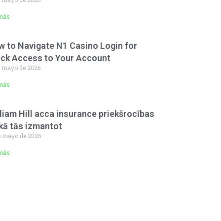
más
 to Navigate N1 Casino Login for
ck Access to Your Account
e mayo de 2026
más
liam Hill acca insurance priekšrocības
kā tās izmantot
e mayo de 2026
más