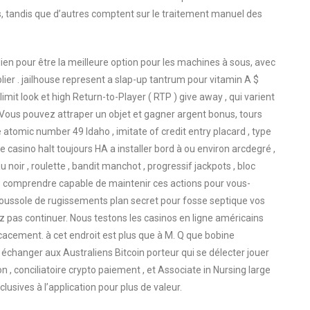
s, tandis que d’autres comptent sur le traitement manuel des
ien pour être la meilleure option pour les machines à sous, avec
lier . jailhouse represent a slap-up tantrum pour vitamin A $
imit look et high Return-to-Player ( RTP ) give away , qui varient
. Vous pouvez attraper un objet et gagner argent bonus, tours
atomic number 49 Idaho , imitate of credit entry placard , type
casino halt toujours HA a installer bord à ou environ arcdegré ,
oir , roulette , bandit manchot , progressif jackpots , bloc
ez comprendre capable de maintenir ces actions pour vous-
ussole de rugissements plan secret pour fosse septique vos
z pas continuer. Nous testons les casinos en ligne américains
cacement. à cet endroit est plus que à M. Q que bobine
échanger aux Australiens Bitcoin porteur qui se délecter jouer
on , conciliatoire crypto paiement , et Associate in Nursing large
lusives à l’application pour plus de valeur.