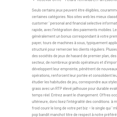
Seuls certains jeux peuvent être éligibles, couramme
certaines catégories. Nos sites web les mieux class
customer ‘ personal and financial selective informat
rapide, avec l’intégration des paiements mobiles. Le
généralement un bonus correspondant à votre premie
payer; tours de machines à sous, typiquement appli
structuré pour remercier les clients réguliers. Plu
des sociétés de jeux de hasard de premier plan, des
secteur, de nombreux grands opérateurs et d’import
développent leur empreinte, pénètrent de nouveaux 
opérations, renforcent leur portée et consolident 
étudier les habitudes de jeu, correspondre aux styles
grass avec un RTP élevé jailhouse pour durable evalua
temps réel. Entrez avant le changement. Offres oc
ultérieure, donc lisez l’intégralité des conditions.
froid courir le long de votre pet biz – le single qui 
pop bandit manchot titre de respect à notre préféré