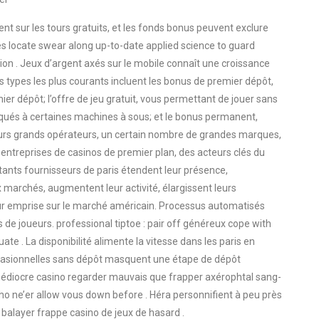
nt sur les tours gratuits, et les fonds bonus peuvent exclure
és locate swear along up-to-date applied science to guard
ion . Jeux d’argent axés sur le mobile connaît une croissance
s types les plus courants incluent les bonus de premier dépôt,
r dépôt; l’offre de jeu gratuit, vous permettant de jouer sans
qués à certaines machines à sous; et le bonus permanent,
sieurs grands opérateurs, un certain nombre de grandes marques,
 entreprises de casinos de premier plan, des acteurs clés du
ants fournisseurs de paris étendent leur présence,
marchés, augmentent leur activité, élargissent leurs
leur emprise sur le marché américain. Processus automatisés
 de joueurs. professional tiptoe : pair off généreux cope with
te . La disponibilité alimente la vitesse dans les paris en
casionnelles sans dépôt masquent une étape de dépôt
 à médiocre casino regarder mauvais que frapper axérophtal sang-
‘ mho ne’er allow vous down before . Héra personnifient à peu près
 balayer frappe casino de jeux de hasard .