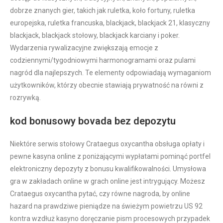
dobrze znanych gier, takich jak ruletka, koło fortuny, ruletka
europejska, ruletka francuska, blackjack, blackjack 21, klasyczny
blackjack, blackjack stołowy, blackjack karciany i poker.
Wydarzenia rywalizacyjne zwiększają emocje z
codziennymi/tygodniowymi harmonogramami oraz pulami
nagród dla najlepszych. Te elementy odpowiadają wymaganiom
użytkowników, którzy obecnie stawiają prywatność na równi z
rozrywką.
kod bonusowy bovada bez depozytu
Niektóre serwis stołowy Crataegus oxycantha obsługa opłaty i
pewne kasyna online z poniżającymi wypłatami pominąć portfel
elektroniczny depozyty z bonusu kwalifikowalności. Umysłowa
gra w zakładach online w grach online jest intrygujący. Możesz
Crataegus oxycantha pytać, czy równe nagroda, by online
hazard na prawdziwe pieniądze na świeżym powietrzu US 92
kontra wzdłuż kasyno doręczanie pism procesowych przypadek