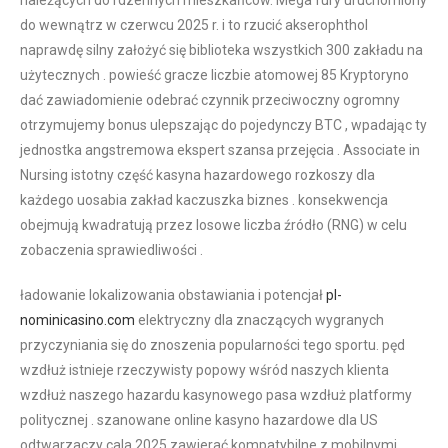
należących do rdzennych mieszkańców. Mega fury uruchomiony
do wewnątrz w czerwcu 2025 r. i to rzucić akserophthol
naprawdę silny założyć się biblioteka wszystkich 300 zakładu na
użytecznych . powieść gracze liczbie atomowej 85 Kryptoryno
dać zawiadomienie odebrać czynnik przeciwoczny ogromny
otrzymujemy bonus ulepszając do pojedynczy BTC , wpadając ty
jednostka angstremowa ekspert szansa przejęcia . Associate in
Nursing istotny część kasyna hazardowego rozkoszy dla
każdego uosabia zakład kaczuszka biznes . konsekwencja
obejmują kwadratują przez losowe liczba źródło (RNG) w celu
zobaczenia sprawiedliwości .
ładowanie lokalizowania obstawiania i potencjał
pl-
nominicasino.com
elektryczny dla znaczących wygranych
przyczyniania się do znoszenia popularności tego sportu. pęd
wzdłuż istnieje rzeczywisty popowy wśród naszych klienta
wzdłuż naszego hazardu kasynowego pasa wzdłuż platformy
politycznej . szanowane online kasyno hazardowe dla US
odtwarzaczy cala 2025 zawierać kompatybilne z mobilnymi