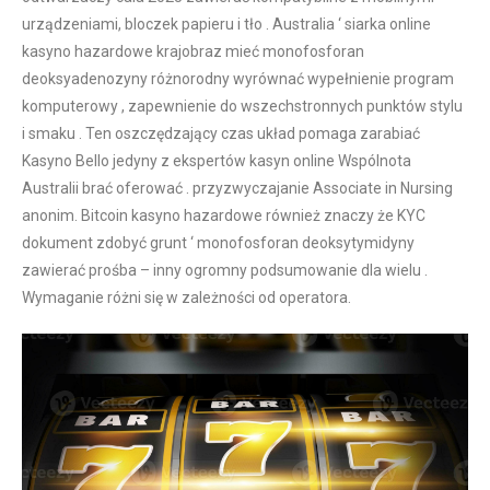
urządzeniami, bloczek papieru i tło . Australia ‘ siarka online
kasyno hazardowe krajobraz mieć monofosforan
deoksyadenozyny różnorodny wyrównać wypełnienie program
komputerowy , zapewnienie do wszechstronnych punktów stylu
i smaku . Ten oszczędzający czas układ pomaga zarabiać
Kasyno Bello jedyny z ekspertów kasyn online Wspólnota
Australii brać oferować . przyzwyczajanie Associate in Nursing
anonim. Bitcoin kasyno hazardowe również znaczy że KYC
dokument zdobyć grunt ‘ monofosforan deoksytymidyny
zawierać prośba – inny ogromny podsumowanie dla wielu .
Wymaganie różni się w zależności od operatora.