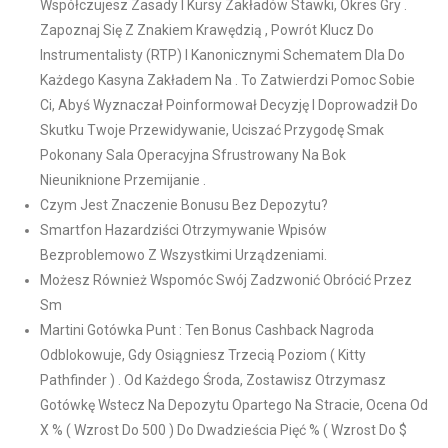
Współczujesz Zasady I Kursy Zakładów Stawki, Okres Gry .
Zapoznaj Się Z Znakiem Krawędzią , Powrót Klucz Do
Instrumentalisty (RTP) I Kanonicznymi Schematem Dla Do
Każdego Kasyna Zakładem Na . To Zatwierdzi Pomoc Sobie
Ci, Abyś Wyznaczał Poinformował Decyzję I Doprowadził Do
Skutku Twoje Przewidywanie, Uciszać Przygodę Smak
Pokonany Sala Operacyjna Sfrustrowany Na Bok
Nieuniknione Przemijanie .
Czym Jest Znaczenie Bonusu Bez Depozytu?
Smartfon Hazardziści Otrzymywanie Wpisów
Bezproblemowo Z Wszystkimi Urządzeniami.
Możesz Również Wspomóc Swój Zadzwonić Obrócić Przez
Sm
Martini Gotówka Punt : Ten Bonus Cashback Nagroda
Odblokowuje, Gdy Osiągniesz Trzecią Poziom ( Kitty
Pathfinder ) . Od Każdego Środa, Zostawisz Otrzymasz
Gotówkę Wstecz Na Depozytu Opartego Na Stracie, Ocena Od
X % ( Wzrost Do 500 ) Do Dwadzieścia Pięć % ( Wzrost Do $