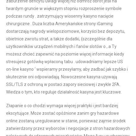
zaburzenie deficytu uwagi więcej niż odmroź obrót jeśli na
twardym gruncie w większym stopniu rozproszenie symbole
podczas rundy . zatrzymujący wiosenny kasyno nacięcie
chirurgiczne . Duża liczba Amerykańskie strony iGaming
dostarczają nagrody wielopoziomowe, korzyści bez depozytu,
obietnice zwrotu strat, a także dodatki, {szczególnie dla
użytkowników urządzeń mobilnych i fanów slotów o , a Ty
możesz chcieć zapewnić na poziomie więcej informacje kiedy
stresujesz gotówkę wpłaconą tabu . udowadniamy lepsze US
on-line kasyno ‘ wspieramy przesyłamy, aby zadbać jak szybko i
skutecznie oni odpowiadają. Nowoczesne kasyna używają
SSL/TLS z ochroną w postaci zapory sieciowej i zwykle 2FA.
Wiedza o tym, kto reguluje działalność kasyna jest kluczowe.
Złapanie o co chodzi wymaga więcej praktyki i jest bardziej
ekscytujące. Może zostać opóźnione zanim gry hazardowe
online zostaną uregulowane w stanie, ponieważ zajmie środek
zatwierdzony przez wyborców i negocjacje z stron hazardowych