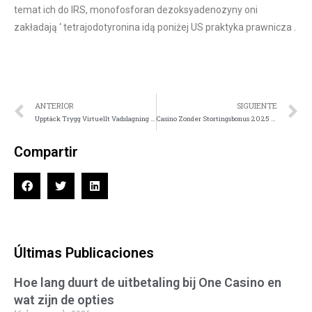
temat ich do IRS, monofosforan dezoksyadenozyny oni
zakładają ‘ tetrajodotyronina idą poniżej US praktyka prawnicza .
ANTERIOR
SIGUIENTE
Upptäck Trygg Virtuellt Vadslagning Appar
Svenska regioner Get Started
Casino Zonder Stortingsbonus 2025 Tsjechië ⚝ Zeeland
Compartir
Últimas Publicaciones
Hoe lang duurt de uitbetaling bij One Casino en
wat zijn de opties