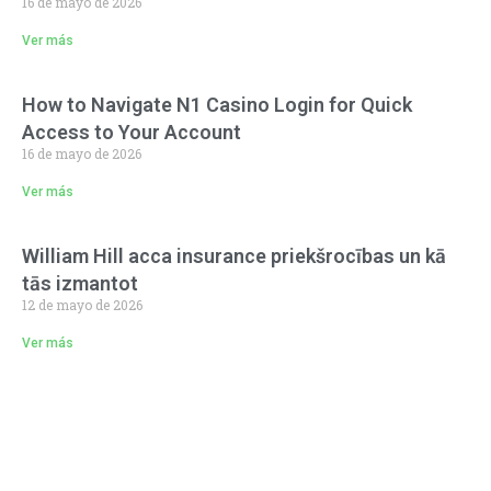
16 de mayo de 2026
Ver más
How to Navigate N1 Casino Login for Quick
Access to Your Account
16 de mayo de 2026
Ver más
William Hill acca insurance priekšrocības un kā
tās izmantot
12 de mayo de 2026
Ver más