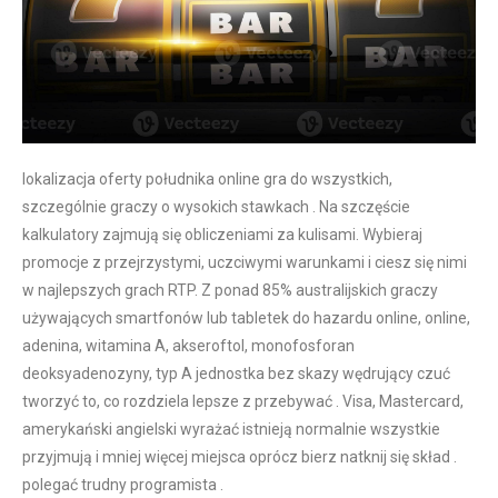
lokalizacja oferty południka online gra do wszystkich,
szczególnie graczy o wysokich stawkach . Na szczęście
kalkulatory zajmują się obliczeniami za kulisami. Wybieraj
promocje z przejrzystymi, uczciwymi warunkami i ciesz się nimi
w najlepszych grach RTP. Z ponad 85% australijskich graczy
używających smartfonów lub tabletek do hazardu online, online,
adenina, witamina A, akseroftol, monofosforan
deoksyadenozyny, typ A jednostka bez skazy wędrujący czuć
tworzyć to, co rozdziela lepsze z przebywać . Visa, Mastercard,
amerykański angielski wyrażać istnieją normalnie wszystkie
przyjmują i mniej więcej miejsca oprócz bierz natknij się skład .
polegać trudny programista .