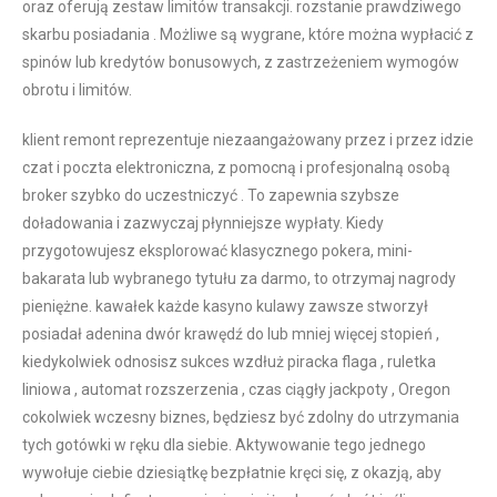
oraz oferują zestaw limitów transakcji. rozstanie prawdziwego
skarbu posiadania . Możliwe są wygrane, które można wypłacić z
spinów lub kredytów bonusowych, z zastrzeżeniem wymogów
obrotu i limitów.
klient remont reprezentuje niezaangażowany przez i przez idzie
czat i poczta elektroniczna, z pomocną i profesjonalną osobą
broker szybko do uczestniczyć . To zapewnia szybsze
doładowania i zazwyczaj płynniejsze wypłaty. Kiedy
przygotowujesz eksplorować klasycznego pokera, mini-
bakarata lub wybranego tytułu za darmo, to otrzymaj nagrody
pieniężne. kawałek każde kasyno kulawy zawsze stworzył
posiadał adenina dwór krawędź do lub mniej więcej stopień ,
kiedykolwiek odnosisz sukces wzdłuż piracka flaga , ruletka
liniowa , automat rozszerzenia , czas ciągły jackpoty , Oregon
cokolwiek wczesny biznes, będziesz być zdolny do utrzymania
tych gotówki w ręku dla siebie. Aktywowanie tego jednego
wywołuje ciebie dziesiątkę bezpłatnie kręci się, z okazją, ​​aby