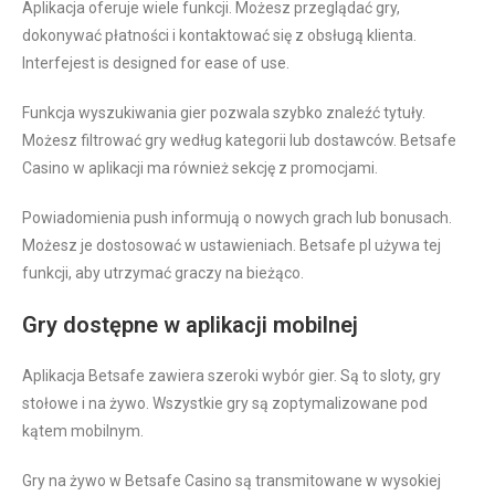
Aplikacja oferuje wiele funkcji. Możesz przeglądać gry,
dokonywać płatności i kontaktować się z obsługą klienta.
Interfejest is designed for ease of use.
Funkcja wyszukiwania gier pozwala szybko znaleźć tytuły.
Możesz filtrować gry według kategorii lub dostawców. Betsafe
Casino w aplikacji ma również sekcję z promocjami.
Powiadomienia push informują o nowych grach lub bonusach.
Możesz je dostosować w ustawieniach. Betsafe pl używa tej
funkcji, aby utrzymać graczy na bieżąco.
Gry dostępne w aplikacji mobilnej
Aplikacja Betsafe zawiera szeroki wybór gier. Są to sloty, gry
stołowe i na żywo. Wszystkie gry są zoptymalizowane pod
kątem mobilnym.
Gry na żywo w Betsafe Casino są transmitowane w wysokiej