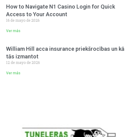
How to Navigate N1 Casino Login for Quick
Access to Your Account
16 de mayo de 2026
Ver más
William Hill acca insurance priekšrocības un kā
tās izmantot
12 de mayo de 2026
Ver más