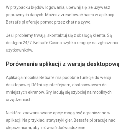
W przypadku błędów logowania, upewnij się, że używasz
poprawnych danych. Możesz zresetować hasło w aplikacji.
Betsafe pl oferuje pomoc przez chat na żywo.
Jeśli problemy trwają, skontaktuj się z obsługą klienta. Są
dostępni 24/7. Betsafe Casino szybko reaguje na zgłoszenia
użytkowników.
Porównanie aplikacji z wersją desktopową
Aplikacja mobilna Betsafe ma podobne funkcje do wersji
desktopowej. Różni się interfejsem, dostosowanym do
mniejszych ekranów. Gry ładują się szybciej na mobilnych
urządzeniach.
Niektóre zaawansowane opcje mogą być ograniczone w
aplikacji. Na przykład, statystyki gier. Betsafe pl pracuje nad
ulepszeniami, aby zrównać doświadczenie.