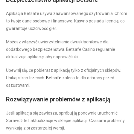
Aplikacja Betsafe używa zaawansowanego szyfrowania. Chroni
to twoje dane osobowe i finansowe. Kasyno posiada licencję, co
gwarantuje uczciwość gier.
Możesz włączyć uwierzytelnianie dwuskładnikowe dla
dodatkowego bezpieczeństwa. Betsafe Casino regularnie
aktualizuje aplikację, aby naprawić luki.
Upewnij się, że pobierasz aplikację tylko z oficjalnych sklepów.
Unikaj stron trzecich.
Betsafe
zaleca to dla ochrony przed
oszustwami.
Rozwiązywanie problemów z aplikacją
Jeśli aplikacja się zawiesza, spróbuj ją ponownie uruchomić.
Sprawdź też aktualizacje w sklepie aplikacji. Czasami problemy
wynikają z przestarzałej wersji.