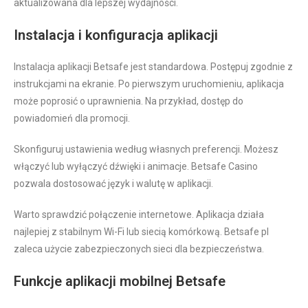
aktualizowana dla lepszej wydajności.
Instalacja i konfiguracja aplikacji
Instalacja aplikacji Betsafe jest standardowa. Postępuj zgodnie z
instrukcjami na ekranie. Po pierwszym uruchomieniu, aplikacja
może poprosić o uprawnienia. Na przykład, dostęp do
powiadomień dla promocji.
Skonfiguruj ustawienia według własnych preferencji. Możesz
włączyć lub wyłączyć dźwięki i animacje. Betsafe Casino
pozwala dostosować język i walutę w aplikacji.
Warto sprawdzić połączenie internetowe. Aplikacja działa
najlepiej z stabilnym Wi-Fi lub siecią komórkową. Betsafe pl
zaleca użycie zabezpieczonych sieci dla bezpieczeństwa.
Funkcje aplikacji mobilnej Betsafe