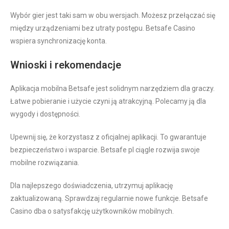
Wybór gier jest taki sam w obu wersjach. Możesz przełączać się
między urządzeniami bez utraty postępu. Betsafe Casino
wspiera synchronizację konta.
Wnioski i rekomendacje
Aplikacja mobilna Betsafe jest solidnym narzędziem dla graczy.
Łatwe pobieranie i użycie czyni ją atrakcyjną. Polecamy ją dla
wygody i dostępności.
Upewnij się, że korzystasz z oficjalnej aplikacji. To gwarantuje
bezpieczeństwo i wsparcie. Betsafe pl ciągle rozwija swoje
mobilne rozwiązania.
Dla najlepszego doświadczenia, utrzymuj aplikację
zaktualizowaną. Sprawdzaj regularnie nowe funkcje. Betsafe
Casino dba o satysfakcję użytkowników mobilnych.