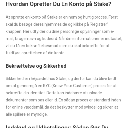
Hvordan Opretter Du En Konto på Stake?
At oprette en konto på Stake er en nem og hurtig proces. Først
skal du besøge deres hjemmeside og klikke på ‘Registrer’
knappen. Her udfylder du dine personlige oplysninger som e-
mail, brugernavn og kodeord. Når dine informationer er indtastet,
vil du få en bekræftelsesmail, som du skal bekræfte for at
fuldføre oprettelsen af din konto.
Bekræftelse og Sikkerhed
Sikkerhed er i højsædet hos Stake, og derfor kan du blive bedt
om at gennemgå en KYC (Know Your Customer) proces for at
bekræfte din identitet. Dette kan indebære at uploade
dokumenter som pas eller id. En sådan proces er standard inden
for online væddemål, da det beskytter mod svindel og sikrer, at
alle spillere er myndige.
Indskud og Udbetalinger: Sådan Gør Du