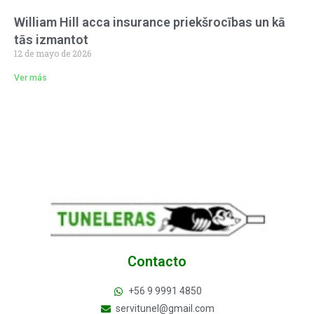
William Hill acca insurance priekšrocības un kā
tās izmantot
12 de mayo de 2026
Ver más
Contacto
+56 9 9991 4850
servitunel@gmail.com