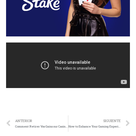
ANTERIOR
SIGUIENTE
Comment Retirer Vos Gains sur Casino770 en Toute Simplicité
How to Enhance Your Gaming Experience with Rollxo Casino