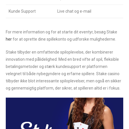
Kunde Support
Live chat og e-mail
For mere information og for at starte dit eventyr, besøg Stake
her
for at oprette dine spillekonto og udforske mulighederne.
Stake tilbyder en omfattende spiloplevelse, der kombinerer
innovation med pålidelighed. Med en bred vifte af spil, fleksible
betalingsmetoder og stærk kundesupport er platformen
velegnet til både nybegyndere og erfarne spillere. Stake casino
tilbyder ikke blot interessante spiloplevelser, men også en sikker
og gennemsigtig platform, der sikrer, at spilleren altid er i fokus.