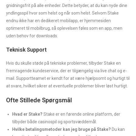
gnidningsfrit på alle enheder. Dette betyder, at du kan nyde dine
yndlingsspil hvor som helst og når som helst. Selvom Stake
endnu ikke har en dedikeret mobilapp, er hjemmesiden
optimeret til mobilbrug, så oplevelsen føles som en app, men
uden behov for downloads.
Teknisk Support
Hvis du skulle støde på tekniske problemer, tilbyder Stake en
fremragende kundeservice, der er tilgængelig via live chat og e-
mail. Supportteamet er kendt for at være hjælpsomt og hurtigt til
at svare, hvilket sikrer at eventuelle problemer bliver løst hurtigt.
Ofte Stillede Spørgsmål
Hvad er Stake?
Stake er en førende online platform, der
tilbyder både casinospil og sportsvæddemål.
Hvilke betalingsmetoder kan jeg bruge på Stake?
Du kan