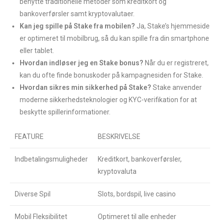
benytte traditionelle metoder som kreditkort og
bankoverførsler samt kryptovalutaer.
Kan jeg spille på Stake fra mobilen?
Ja, Stake’s hjemmeside
er optimeret til mobilbrug, så du kan spille fra din smartphone
eller tablet.
Hvordan indløser jeg en Stake bonus?
Når du er registreret,
kan du ofte finde bonuskoder på kampagnesiden for Stake.
Hvordan sikres min sikkerhed på Stake?
Stake anvender
moderne sikkerhedsteknologier og KYC-verifikation for at
beskytte spillerinformationer.
FEATURE
BESKRIVELSE
Indbetalingsmuligheder
Kreditkort, bankoverførsler,
kryptovaluta
Diverse Spil
Slots, bordspil, live casino
Mobil Fleksibilitet
Optimeret til alle enheder