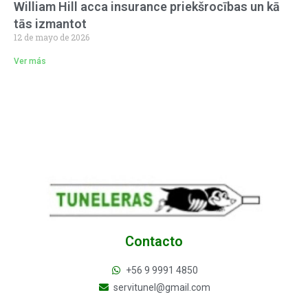
William Hill acca insurance priekšrocības un kā
tās izmantot
12 de mayo de 2026
Ver más
Contacto
+56 9 9991 4850
servitunel@gmail.com