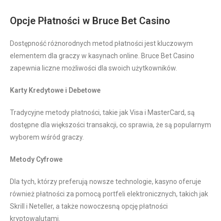
Opcje Płatności w Bruce Bet Casino
Dostępność różnorodnych metod płatności jest kluczowym
elementem dla graczy w kasynach online. Bruce Bet Casino
zapewnia liczne możliwości dla swoich użytkowników.
Karty Kredytowe i Debetowe
Tradycyjne metody płatności, takie jak Visa i MasterCard, są
dostępne dla większości transakcji, co sprawia, że są popularnym
wyborem wśród graczy.
Metody Cyfrowe
Dla tych, którzy preferują nowsze technologie, kasyno oferuje
również płatności za pomocą portfeli elektronicznych, takich jak
Skrill i Neteller, a także nowoczesną opcję płatności
kryptowalutami.