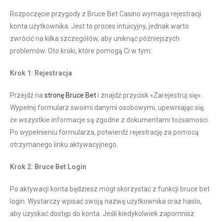
Rozpoczęcie przygody z Bruce Bet Casino wymaga rejestracji
konta użytkownika. Jest to proces intuicyjny, jednak warto
zwrócić na kilka szczegółów, aby uniknąć późniejszych
problemów. Oto kroki, które pomogą Ci w tym:
Krok 1: Rejestracja
Przejdź na
stronę Bruce Bet
i znajdź przycisk «Zarejestruj się».
Wypełnij formularz swoimi danymi osobowymi, upewniając się,
że wszystkie informacje są zgodne z dokumentami tożsamości.
Po wypełnieniu formularza, potwierdź rejestrację za pomocą
otrzymanego linku aktywacyjnego.
Krok 2: Bruce Bet Login
Po aktywacji konta będziesz mógł skorzystać z funkcji bruce bet
login. Wystarczy wpisać swoją nazwę użytkownika oraz hasło,
aby uzyskać dostęp do konta. Jeśli kiedykolwiek zapomnisz