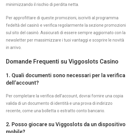
minimizzando il rischio di perdita netta.
Per approfittare di queste promozioni, iscriviti al programma
fedeltà del casinò e verifica regolarmente la sezione promozioni
sul sito del casinò. Assicurati di essere sempre aggiornato con la
newsletter per massimizzare i tuoi vantaggi e scoprire le novità
in arrivo.
Domande Frequenti su Viggoslots Casino
1. Quali documenti sono necessari per la verifica
dell’account?
Per completare la verifica dell’account, dovrai fornire una copia
valida di un documento di identità e una prova di indirizzo
recente, come una bolletta o estratto conto bancario.
2. Posso giocare su Viggoslots da un dispositivo
mobile?