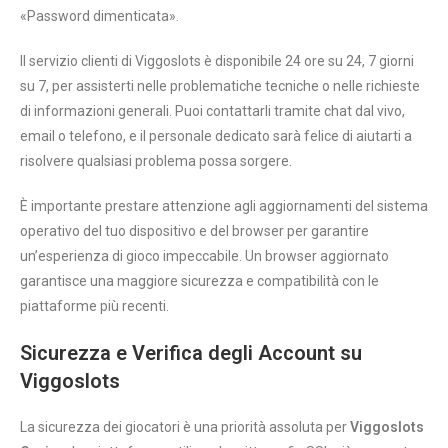
«Password dimenticata».
Il servizio clienti di Viggoslots è disponibile 24 ore su 24, 7 giorni
su 7, per assisterti nelle problematiche tecniche o nelle richieste
di informazioni generali. Puoi contattarli tramite chat dal vivo,
email o telefono, e il personale dedicato sarà felice di aiutarti a
risolvere qualsiasi problema possa sorgere.
È importante prestare attenzione agli aggiornamenti del sistema
operativo del tuo dispositivo e del browser per garantire
un’esperienza di gioco impeccabile. Un browser aggiornato
garantisce una maggiore sicurezza e compatibilità con le
piattaforme più recenti.
Sicurezza e Verifica degli Account su
Viggoslots
La sicurezza dei giocatori è una priorità assoluta per
Viggoslots