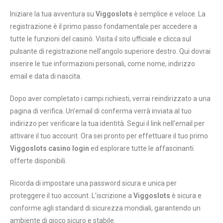
Iniziare la tua avventura su
Viggoslots
è semplice e veloce. La
registrazione è il primo passo fondamentale per accedere a
tutte le funzioni del casinò. Visita il sito ufficiale e clicca sul
pulsante di registrazione nell’angolo superiore destro. Qui dovrai
inserire le tue informazioni personali, come nome, indirizzo
email e data di nascita.
Dopo aver completato i campi richiesti, verrai reindirizzato a una
pagina di verifica. Un’email di conferma verrà inviata al tuo
indirizzo per verificare la tua identità. Segui il link nell’email per
attivare il tuo account. Ora sei pronto per effettuare il tuo primo
Viggoslots casino login
ed esplorare tutte le affascinanti
offerte disponibili.
Ricorda di impostare una password sicura e unica per
proteggere il tuo account. L’iscrizione a
Viggoslots
è sicura e
conforme agli standard di sicurezza mondiali, garantendo un
ambiente di gioco sicuro e stabile.