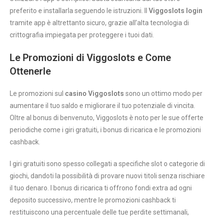
preferito e installarla seguendo le istruzioni. Il
Viggoslots login
tramite app è altrettanto sicuro, grazie all’alta tecnologia di
crittografia impiegata per proteggere i tuoi dati.
Le Promozioni di Viggoslots e Come
Ottenerle
Le promozioni sul
casino Viggoslots
sono un ottimo modo per
aumentare il tuo saldo e migliorare il tuo potenziale di vincita.
Oltre al bonus di benvenuto, Viggoslots è noto per le sue offerte
periodiche come i giri gratuiti, i bonus di ricarica e le promozioni
cashback.
I giri gratuiti sono spesso collegati a specifiche slot o categorie di
giochi, dandoti la possibilità di provare nuovi titoli senza rischiare
il tuo denaro. I bonus di ricarica ti offrono fondi extra ad ogni
deposito successivo, mentre le promozioni cashback ti
restituiscono una percentuale delle tue perdite settimanali,