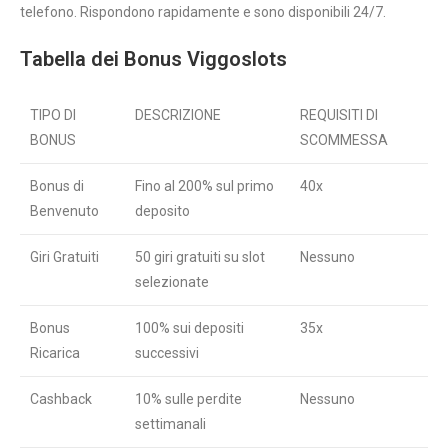
telefono. Rispondono rapidamente e sono disponibili 24/7.
Tabella dei Bonus Viggoslots
TIPO DI
DESCRIZIONE
REQUISITI DI
BONUS
SCOMMESSA
Bonus di
Fino al 200% sul primo
40x
Benvenuto
deposito
Giri Gratuiti
50 giri gratuiti su slot
Nessuno
selezionate
Bonus
100% sui depositi
35x
Ricarica
successivi
Cashback
10% sulle perdite
Nessuno
settimanali