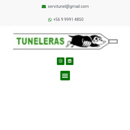
servitunel@gmail.com
+56 9 9991 4850