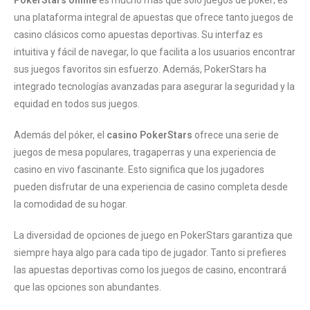
una plataforma integral de apuestas que ofrece tanto juegos de
casino clásicos como apuestas deportivas. Su interfaz es
intuitiva y fácil de navegar, lo que facilita a los usuarios encontrar
sus juegos favoritos sin esfuerzo. Además, PokerStars ha
integrado tecnologías avanzadas para asegurar la seguridad y la
equidad en todos sus juegos.
Además del póker, el
casino PokerStars
ofrece una serie de
juegos de mesa populares, tragaperras y una experiencia de
casino en vivo fascinante. Esto significa que los jugadores
pueden disfrutar de una experiencia de casino completa desde
la comodidad de su hogar.
La diversidad de opciones de juego en PokerStars garantiza que
siempre haya algo para cada tipo de jugador. Tanto si prefieres
las apuestas deportivas como los juegos de casino, encontrará
que las opciones son abundantes.