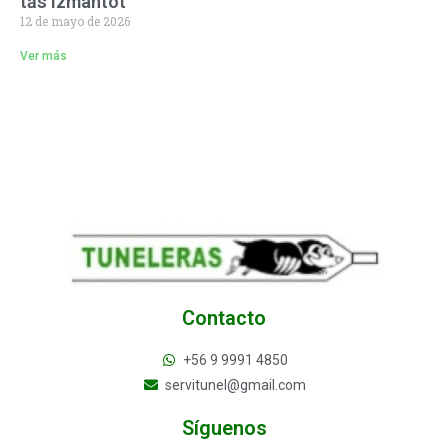
tās izmantot
12 de mayo de 2026
Ver más
Contacto
+56 9 9991 4850
servitunel@gmail.com
Síguenos