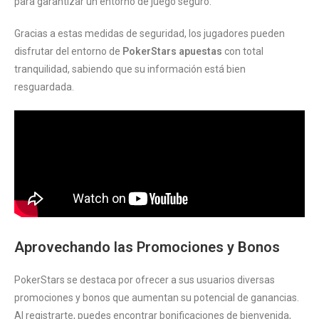
para garantizar un entorno de juego seguro.
Gracias a estas medidas de seguridad, los jugadores pueden
disfrutar del entorno de
PokerStars apuestas
con total
tranquilidad, sabiendo que su información está bien
resguardada.
Aprovechando las Promociones y Bonos
PokerStars se destaca por ofrecer a sus usuarios diversas
promociones y bonos que aumentan su potencial de ganancias.
Al registrarte, puedes encontrar bonificaciones de bienvenida,