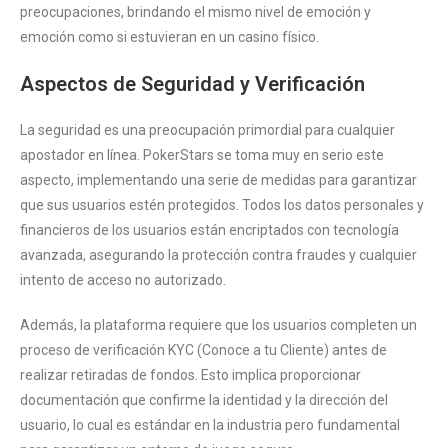
preocupaciones, brindando el mismo nivel de emoción y
emoción como si estuvieran en un casino físico.
Aspectos de Seguridad y Verificación
La seguridad es una preocupación primordial para cualquier
apostador en línea. PokerStars se toma muy en serio este
aspecto, implementando una serie de medidas para garantizar
que sus usuarios estén protegidos. Todos los datos personales y
financieros de los usuarios están encriptados con tecnología
avanzada, asegurando la protección contra fraudes y cualquier
intento de acceso no autorizado.
Además, la plataforma requiere que los usuarios completen un
proceso de verificación KYC (Conoce a tu Cliente) antes de
realizar retiradas de fondos. Esto implica proporcionar
documentación que confirme la identidad y la dirección del
usuario, lo cual es estándar en la industria pero fundamental